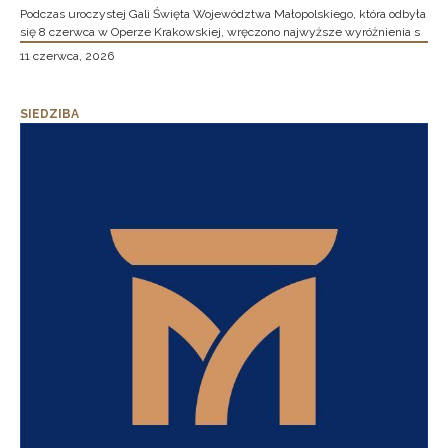
Podczas uroczystej Gali Święta Województwa Małopolskiego, która odbyła
się 8 czerwca w Operze Krakowskiej, wręczono najwyższe wyróżnienia s
11 czerwca, 2026
SIEDZIBA