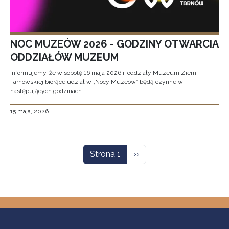
NOC MUZEÓW 2026 - GODZINY OTWARCIA
ODDZIAŁÓW MUZEUM
Informujemy, że w sobotę 16 maja 2026 r. oddziały Muzeum Ziemi
Tarnowskiej biorące udział w „Nocy Muzeów” będą czynne w
następujących godzinach:
15 maja, 2026
Stronicowanie
Następna strona
Strona 1
››