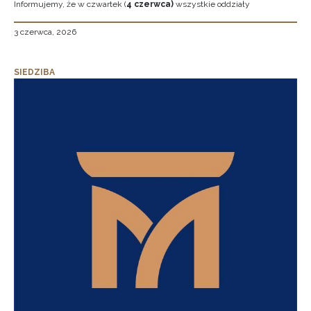
Informujemy, że w czwartek (
4 czerwca)
wszystkie oddziały
3 czerwca, 2026
SIEDZIBA