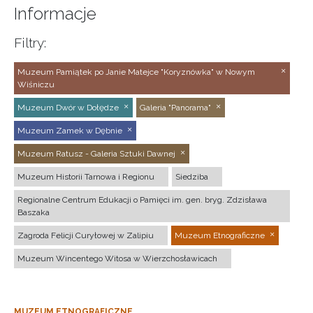
Informacje
Filtry:
Muzeum Pamiątek po Janie Matejce "Koryznówka" w Nowym
Wiśniczu
Muzeum Dwór w Dołędze
Galeria "Panorama"
Muzeum Zamek w Dębnie
Muzeum Ratusz - Galeria Sztuki Dawnej
Muzeum Historii Tarnowa i Regionu
Siedziba
Regionalne Centrum Edukacji o Pamięci im. gen. bryg. Zdzisława
Baszaka
Zagroda Felicji Curyłowej w Zalipiu
Muzeum Etnograficzne
Muzeum Wincentego Witosa w Wierzchosławicach
MUZEUM ETNOGRAFICZNE