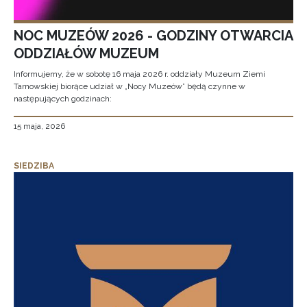
NOC MUZEÓW 2026 - GODZINY OTWARCIA
ODDZIAŁÓW MUZEUM
Informujemy, że w sobotę 16 maja 2026 r. oddziały Muzeum Ziemi
Tarnowskiej biorące udział w „Nocy Muzeów” będą czynne w
następujących godzinach:
15 maja, 2026
SIEDZIBA