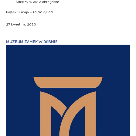
Między wiarą a obrzędem”
Piątek, 1 maja – 10:00-15:00
27 kwietnia, 2026
MUZEUM ZAMEK W DĘBNIE