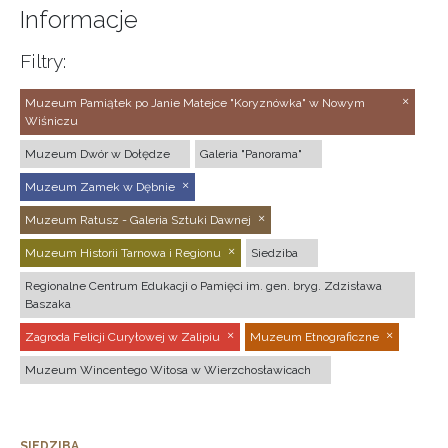
Informacje
Filtry:
Muzeum Pamiątek po Janie Matejce "Koryznówka" w Nowym
Wiśniczu
Muzeum Dwór w Dołędze
Galeria "Panorama"
Muzeum Zamek w Dębnie
Muzeum Ratusz - Galeria Sztuki Dawnej
Muzeum Historii Tarnowa i Regionu
Siedziba
Regionalne Centrum Edukacji o Pamięci im. gen. bryg. Zdzisława
Baszaka
Zagroda Felicji Curyłowej w Zalipiu
Muzeum Etnograficzne
Muzeum Wincentego Witosa w Wierzchosławicach
SIEDZIBA