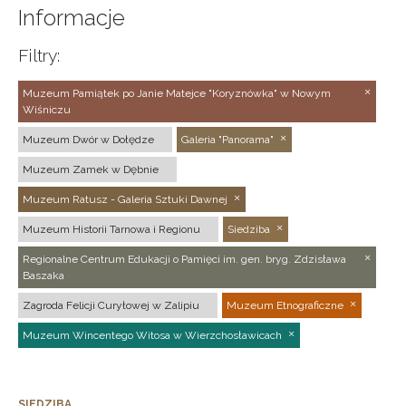
Informacje
Filtry:
Muzeum Pamiątek po Janie Matejce "Koryznówka" w Nowym
Wiśniczu
Muzeum Dwór w Dołędze
Galeria "Panorama"
Muzeum Zamek w Dębnie
Muzeum Ratusz - Galeria Sztuki Dawnej
Muzeum Historii Tarnowa i Regionu
Siedziba
Regionalne Centrum Edukacji o Pamięci im. gen. bryg. Zdzisława
Baszaka
Zagroda Felicji Curyłowej w Zalipiu
Muzeum Etnograficzne
Muzeum Wincentego Witosa w Wierzchosławicach
SIEDZIBA