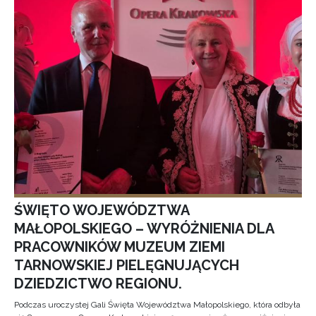
ŚWIĘTO WOJEWÓDZTWA
MAŁOPOLSKIEGO – WYRÓŻNIENIA DLA
PRACOWNIKÓW MUZEUM ZIEMI
TARNOWSKIEJ PIELĘGNUJĄCYCH
DZIEDZICTWO REGIONU.
Podczas uroczystej Gali Święta Województwa Małopolskiego, która odbyła