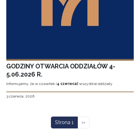
GODZINY OTWARCIA ODDZIAŁÓW 4-
5.06.2026 R.
Informujemy, że w czwartek (
4 czerwca)
wszystkie oddziały
3 czerwca, 2026
Stronicowanie
Następna strona
Strona 1
››