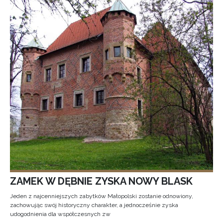
ZAMEK W DĘBNIE ZYSKA NOWY BLASK
Jeden z najcenniejszych zabytków Małopolski zostanie odnowiony,
zachowując swój historyczny charakter, a jednocześnie zyska
udogodnienia dla współczesnych zw