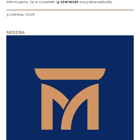
Informujemy, że w czwartek (
4 czerwca)
wszystkie oddziały
3 czerwca, 2026
SIEDZIBA