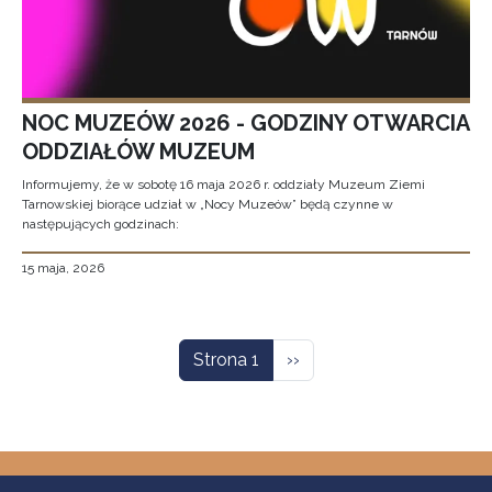
NOC MUZEÓW 2026 - GODZINY OTWARCIA
ODDZIAŁÓW MUZEUM
Informujemy, że w sobotę 16 maja 2026 r. oddziały Muzeum Ziemi
Tarnowskiej biorące udział w „Nocy Muzeów” będą czynne w
następujących godzinach:
15 maja, 2026
Stronicowanie
Następna strona
Strona 1
››