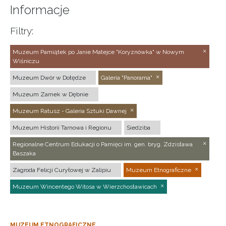
Informacje
Filtry:
Muzeum Pamiątek po Janie Matejce "Koryznówka" w Nowym
Wiśniczu
Muzeum Dwór w Dołędze
Galeria "Panorama"
Muzeum Zamek w Dębnie
Muzeum Ratusz - Galeria Sztuki Dawnej
Muzeum Historii Tarnowa i Regionu
Siedziba
Regionalne Centrum Edukacji o Pamięci im. gen. bryg. Zdzisława
Baszaka
Zagroda Felicji Curyłowej w Zalipiu
Muzeum Etnograficzne
Muzeum Wincentego Witosa w Wierzchosławicach
MUZEUM ETNOGRAFICZNE