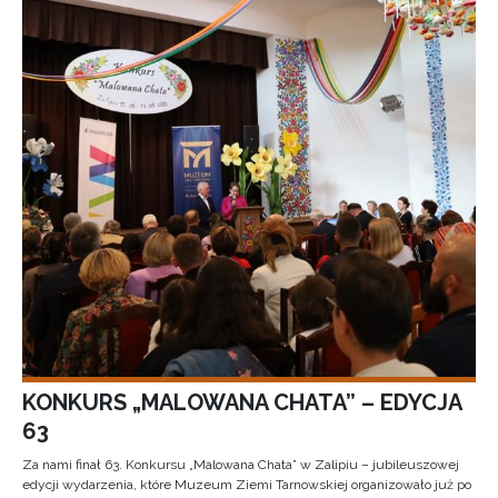
KONKURS „MALOWANA CHATA” – EDYCJA
63
Za nami finał 63. Konkursu „Malowana Chata” w Zalipiu – jubileuszowej
edycji wydarzenia, które Muzeum Ziemi Tarnowskiej organizowało już po