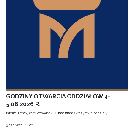
GODZINY OTWARCIA ODDZIAŁÓW 4-
5.06.2026 R.
Informujemy, że w czwartek (
4 czerwca)
wszystkie oddziały
3 czerwca, 2026