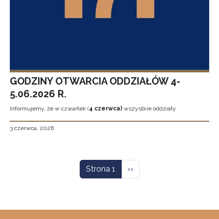
GODZINY OTWARCIA ODDZIAŁÓW 4-
5.06.2026 R.
Informujemy, że w czwartek (
4 czerwca)
wszystkie oddziały
3 czerwca, 2026
Stronicowanie
Następna strona
Strona 1
››