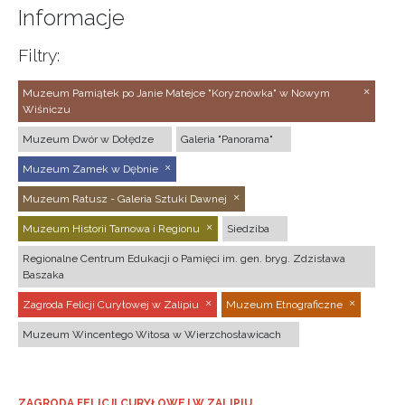
Informacje
Filtry:
Muzeum Pamiątek po Janie Matejce "Koryznówka" w Nowym
Wiśniczu
Muzeum Dwór w Dołędze
Galeria "Panorama"
Muzeum Zamek w Dębnie
Muzeum Ratusz - Galeria Sztuki Dawnej
Muzeum Historii Tarnowa i Regionu
Siedziba
Regionalne Centrum Edukacji o Pamięci im. gen. bryg. Zdzisława
Baszaka
Zagroda Felicji Curyłowej w Zalipiu
Muzeum Etnograficzne
Muzeum Wincentego Witosa w Wierzchosławicach
ZAGRODA FELICJI CURYŁOWEJ W ZALIPIU