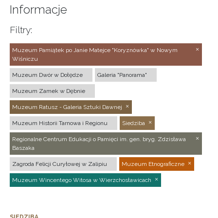
Informacje
Filtry:
Muzeum Pamiątek po Janie Matejce "Koryznówka" w Nowym
Wiśniczu
Muzeum Dwór w Dołędze
Galeria "Panorama"
Muzeum Zamek w Dębnie
Muzeum Ratusz - Galeria Sztuki Dawnej
Muzeum Historii Tarnowa i Regionu
Siedziba
Regionalne Centrum Edukacji o Pamięci im. gen. bryg. Zdzisława
Baszaka
Zagroda Felicji Curyłowej w Zalipiu
Muzeum Etnograficzne
Muzeum Wincentego Witosa w Wierzchosławicach
SIEDZIBA