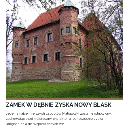
ZAMEK W DĘBNIE ZYSKA NOWY BLASK
Jeden z najcenniejszych zabytków Małopolski zostanie odnowiony,
zachowując swój historyczny charakter, a jednocześnie zyska
udogodnienia dla współczesnych zw