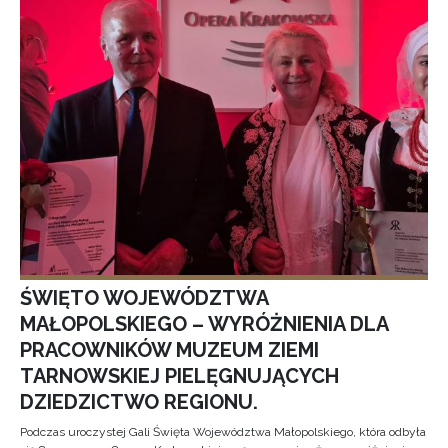
ŚWIĘTO WOJEWÓDZTWA
MAŁOPOLSKIEGO – WYRÓŻNIENIA DLA
PRACOWNIKÓW MUZEUM ZIEMI
TARNOWSKIEJ PIELĘGNUJĄCYCH
DZIEDZICTWO REGIONU.
Podczas uroczystej Gali Święta Województwa Małopolskiego, która odbyła