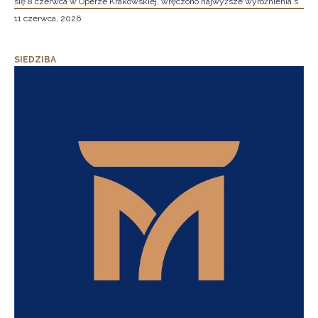
się 8 czerwca w Operze Krakowskiej, wręczono najwyższe wyróżnienia s
11 czerwca, 2026
SIEDZIBA