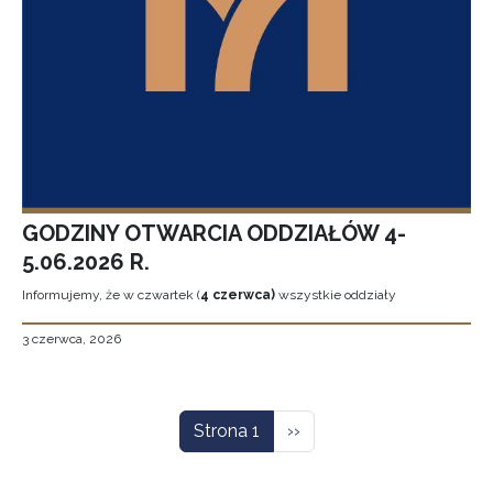
GODZINY OTWARCIA ODDZIAŁÓW 4-
5.06.2026 R.
Informujemy, że w czwartek (
4 czerwca)
wszystkie oddziały
3 czerwca, 2026
Stronicowanie
Następna strona
Strona 1
››