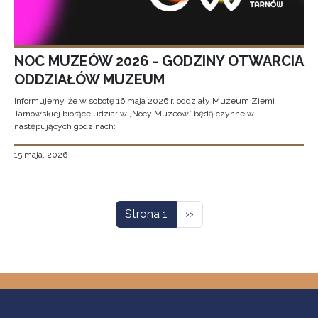
NOC MUZEÓW 2026 - GODZINY OTWARCIA
ODDZIAŁÓW MUZEUM
Informujemy, że w sobotę 16 maja 2026 r. oddziały Muzeum Ziemi
Tarnowskiej biorące udział w „Nocy Muzeów” będą czynne w
następujących godzinach:
15 maja, 2026
Stronicowanie
Następna strona
Strona 1
››