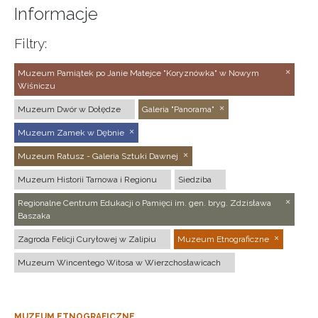
Informacje
Filtry:
Muzeum Pamiątek po Janie Matejce "Koryznówka" w Nowym
Wiśniczu
Muzeum Dwór w Dołędze
Galeria "Panorama"
Muzeum Zamek w Dębnie
Muzeum Ratusz - Galeria Sztuki Dawnej
Muzeum Historii Tarnowa i Regionu
Siedziba
Regionalne Centrum Edukacji o Pamięci im. gen. bryg. Zdzisława
Baszaka
Zagroda Felicji Curyłowej w Zalipiu
Muzeum Etnograficzne
Muzeum Wincentego Witosa w Wierzchosławicach
MUZEUM ETNOGRAFICZNE