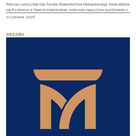
Podczas uroczystej Gali Święta Województwa Małopolskiego, która odbyła
się 8 czerwca w Operze Krakowskiej, wręczono najwyższe wyróżnienia s
11 czerwca, 2026
SIEDZIBA