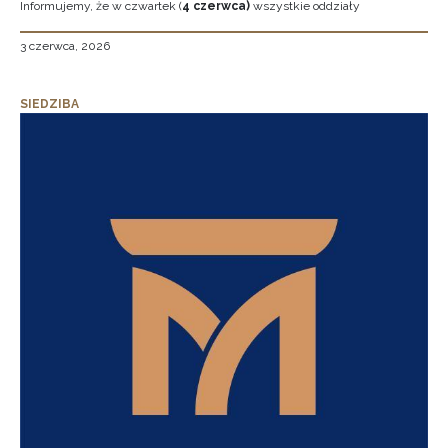
Informujemy, że w czwartek (
4 czerwca)
wszystkie oddziały
3 czerwca, 2026
SIEDZIBA