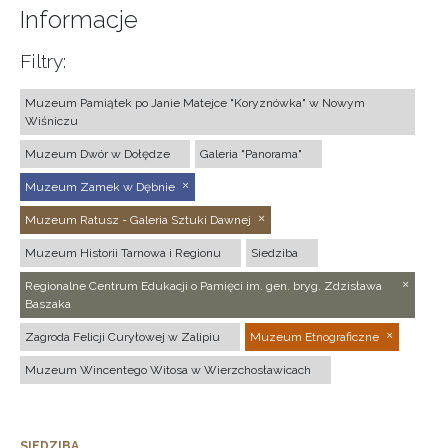
Informacje
Filtry:
Muzeum Pamiątek po Janie Matejce "Koryznówka" w Nowym
Wiśniczu
Muzeum Dwór w Dołędze
Galeria "Panorama"
Muzeum Zamek w Dębnie
Muzeum Ratusz - Galeria Sztuki Dawnej
Muzeum Historii Tarnowa i Regionu
Siedziba
Regionalne Centrum Edukacji o Pamięci im. gen. bryg. Zdzisława
Baszaka
Zagroda Felicji Curyłowej w Zalipiu
Muzeum Etnograficzne
Muzeum Wincentego Witosa w Wierzchosławicach
SIEDZIBA