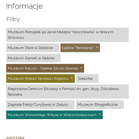
Informacje
Filtry:
Muzeum Pamiątek po Janie Matejce "Koryznówka" w Nowym
Wiśniczu
Muzeum Dwór w Dołędze
Galeria "Panorama"
Muzeum Zamek w Dębnie
Muzeum Ratusz - Galeria Sztuki Dawnej
Muzeum Historii Tarnowa i Regionu
Siedziba
Regionalne Centrum Edukacji o Pamięci im. gen. bryg. Zdzisława
Baszaka
Zagroda Felicji Curyłowej w Zalipiu
Muzeum Etnograficzne
Muzeum Wincentego Witosa w Wierzchosławicach
SIEDZIBA