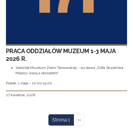
PRACA ODDZIAŁÓW MUZEUM 1-3 MAJA
2026 R.
Siedziba Muzeum Ziemi Tarnowskiej – wystawa „Zofia Stryjeńska.
Między wiarą a obrzędem”
Piątek, 1 maja – 10:00-15:00
27 kwietnia, 2026
Stronicowanie
Następna strona
Strona 1
››