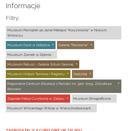
Informacje
Filtry:
Muzeum Pamiątek po Janie Matejce "Koryznówka" w Nowym
Wiśniczu
Muzeum Dwór w Dołędze
Galeria "Panorama"
Muzeum Zamek w Dębnie
Muzeum Ratusz - Galeria Sztuki Dawnej
Muzeum Historii Tarnowa i Regionu
Siedziba
Regionalne Centrum Edukacji o Pamięci im. gen. bryg. Zdzisława
Baszaka
Zagroda Felicji Curyłowej w Zalipiu
Muzeum Etnograficzne
Muzeum Wincentego Witosa w Wierzchosławicach
ZAGRODA FELICJI CURYŁOWEJ W ZALIPIU