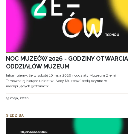
NOC MUZEÓW 2026 - GODZINY OTWARCIA
ODDZIAŁÓW MUZEUM
Informujemy, że w sobotę 16 maja 2026 r. oddziały Muzeum Ziemi
Tarnowskiej biorące udział w „Nocy Muzeów” będą czynne w
następujących godzinach:
15 maja, 2026
SIEDZIBA