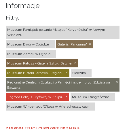
Informacje
Filtry:
Muzeum Pamiątek po Janie Matejce "Koryznówka" w Nowym
Wiśniczu
Muzeum Dwór w Dołędze
Galeria "Panorama"
Muzeum Zamek w Dębnie
Muzeum Ratusz - Galeria Sztuki Dawnej
Muzeum Historii Tarnowa i Regionu
Siedziba
Regionalne Centrum Edukacji o Pamięci im. gen. bryg. Zdzisława
Baszaka
Zagroda Felicji Curyłowej w Zalipiu
Muzeum Etnograficzne
Muzeum Wincentego Witosa w Wierzchosławicach
ZAGRODA FELICJI CURYŁOWEJ W ZALIPIU