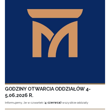
GODZINY OTWARCIA ODDZIAŁÓW 4-
5.06.2026 R.
Informujemy, że w czwartek (
4 czerwca)
wszystkie oddziały