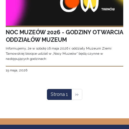
NOC MUZEÓW 2026 - GODZINY OTWARCIA
ODDZIAŁÓW MUZEUM
Informujemy, że w sobotę 16 maja 2026 r. oddziały Muzeum Ziemi
Tarnowskiej biorące udział w „Nocy Muzeów” będą czynne w
następujących godzinach:
15 maja, 2026
Stronicowanie
Następna strona
Strona 1
››