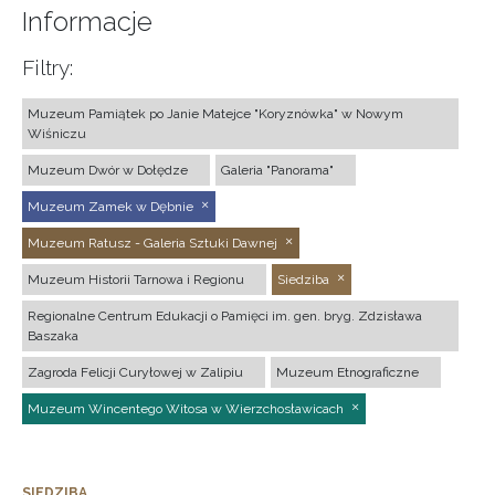
Informacje
Filtry:
Muzeum Pamiątek po Janie Matejce "Koryznówka" w Nowym
Wiśniczu
Muzeum Dwór w Dołędze
Galeria "Panorama"
Muzeum Zamek w Dębnie
Muzeum Ratusz - Galeria Sztuki Dawnej
Muzeum Historii Tarnowa i Regionu
Siedziba
Regionalne Centrum Edukacji o Pamięci im. gen. bryg. Zdzisława
Baszaka
Zagroda Felicji Curyłowej w Zalipiu
Muzeum Etnograficzne
Muzeum Wincentego Witosa w Wierzchosławicach
SIEDZIBA