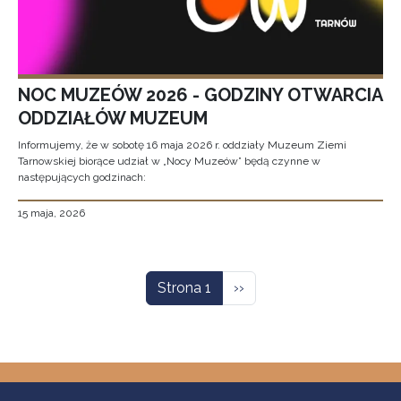
NOC MUZEÓW 2026 - GODZINY OTWARCIA
ODDZIAŁÓW MUZEUM
Informujemy, że w sobotę 16 maja 2026 r. oddziały Muzeum Ziemi
Tarnowskiej biorące udział w „Nocy Muzeów” będą czynne w
następujących godzinach:
15 maja, 2026
Stronicowanie
Następna strona
Strona 1
››