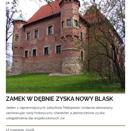
ZAMEK W DĘBNIE ZYSKA NOWY BLASK
Jeden z najcenniejszych zabytków Małopolski zostanie odnowiony,
zachowując swój historyczny charakter, a jednocześnie zyska
udogodnienia dla współczesnych zw
12 czerwca, 2026