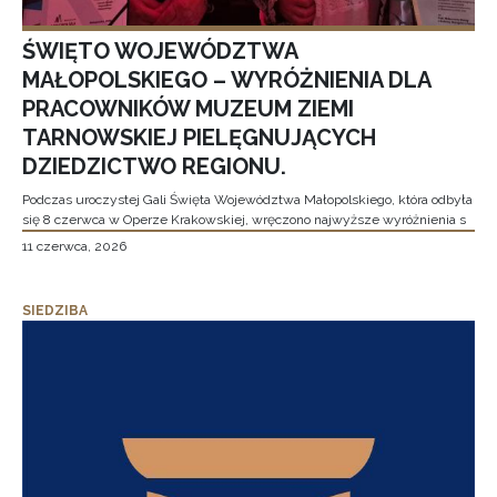
ŚWIĘTO WOJEWÓDZTWA
MAŁOPOLSKIEGO – WYRÓŻNIENIA DLA
PRACOWNIKÓW MUZEUM ZIEMI
TARNOWSKIEJ PIELĘGNUJĄCYCH
DZIEDZICTWO REGIONU.
Podczas uroczystej Gali Święta Województwa Małopolskiego, która odbyła
się 8 czerwca w Operze Krakowskiej, wręczono najwyższe wyróżnienia s
11 czerwca, 2026
SIEDZIBA