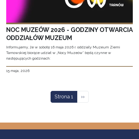
NOC MUZEÓW 2026 - GODZINY OTWARCIA
ODDZIAŁÓW MUZEUM
Informujemy, że w sobotę 16 maja 2026 r. oddziały Muzeum Ziemi
Tarnowskiej biorące udział w „Nocy Muzeów” będą czynne w
następujących godzinach:
15 maja, 2026
Stronicowanie
Następna strona
Strona 1
››