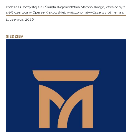
Podczas uroczystej Gali Święta Województwa Małopolskiego, która odbyła
się 8 czerwca w Operze Krakowskiej, wręczono najwyższe wyróżnienia s
11 czerwca, 2026
SIEDZIBA