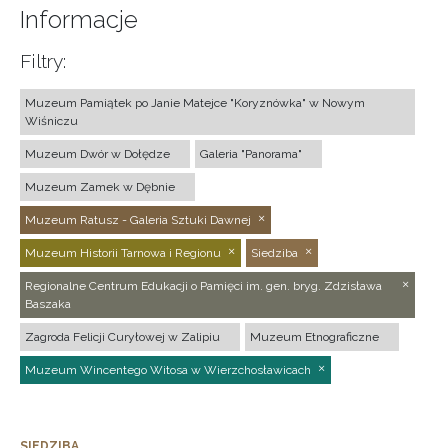
Informacje
Filtry:
Muzeum Pamiątek po Janie Matejce "Koryznówka" w Nowym
Wiśniczu
Muzeum Dwór w Dołędze
Galeria "Panorama"
Muzeum Zamek w Dębnie
Muzeum Ratusz - Galeria Sztuki Dawnej
Muzeum Historii Tarnowa i Regionu
Siedziba
Regionalne Centrum Edukacji o Pamięci im. gen. bryg. Zdzisława
Baszaka
Zagroda Felicji Curyłowej w Zalipiu
Muzeum Etnograficzne
Muzeum Wincentego Witosa w Wierzchosławicach
SIEDZIBA