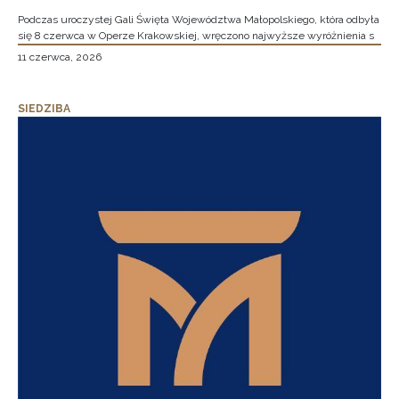
Podczas uroczystej Gali Święta Województwa Małopolskiego, która odbyła
się 8 czerwca w Operze Krakowskiej, wręczono najwyższe wyróżnienia s
11 czerwca, 2026
SIEDZIBA