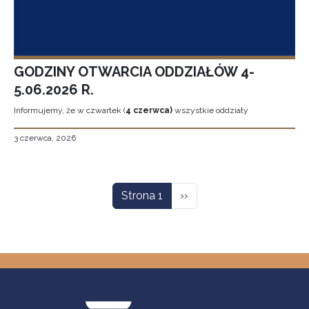
GODZINY OTWARCIA ODDZIAŁÓW 4-
5.06.2026 R.
Informujemy, że w czwartek (
4 czerwca)
wszystkie oddziały
3 czerwca, 2026
Stronicowanie
Następna strona
Strona 1
››