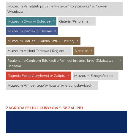
Muzeum Pamiątek po Janie Matejce "Koryznówka" w Nowym
Wiśniczu
Muzeum Dwór w Dołędze
Galeria "Panorama"
Muzeum Zamek w Dębnie
Muzeum Ratusz - Galeria Sztuki Dawnej
Muzeum Historii Tarnowa i Regionu
Siedziba
Regionalne Centrum Edukacji o Pamięci im. gen. bryg. Zdzisława
Baszaka
Zagroda Felicji Curyłowej w Zalipiu
Muzeum Etnograficzne
Muzeum Wincentego Witosa w Wierzchosławicach
ZAGRODA FELICJI CURYŁOWEJ W ZALIPIU