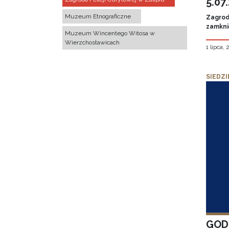
5.07
Muzeum Etnograficzne
Zagroda
zamknię
Muzeum Wincentego Witosa w
Wierzchosławicach
1 lipca,
SIEDZI
GOD