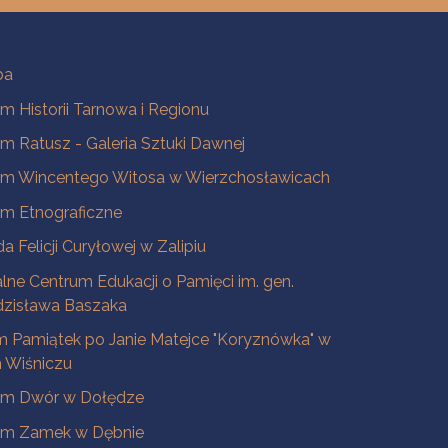
ba
 Historii Tarnowa i Regionu
 Ratusz - Galeria Sztuki Dawnej
m Wincentego Witosa w Wierzchosławicach
m Etnograficzne
a Felicji Curyłowej w Zalipiu
lne Centrum Edukacji o Pamięci im. gen.
dzisława Baszaka
 Pamiątek po Janie Matejce "Koryznówka" w
Wiśniczu
m Dwór w Dołędze
m Zamek w Dębnie