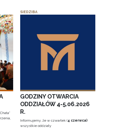
SIEDZIBA
A
GODZINY OTWARCIA
ODDZIAŁÓW 4-5.06.2026
R.
 Chata”
rzenia,
Informujemy, że w czwartek (
4 czerwca)
wszystkie oddziały