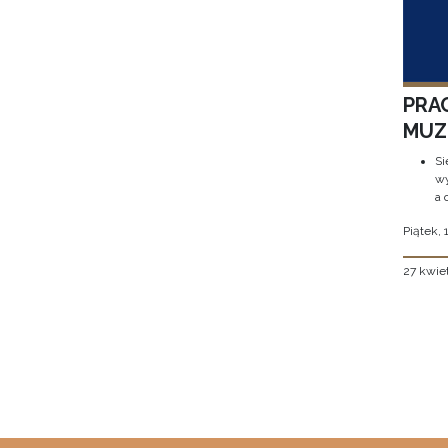
PRA
MUZE
Si
wy
a 
Piątek, 
27 kwie
Stron