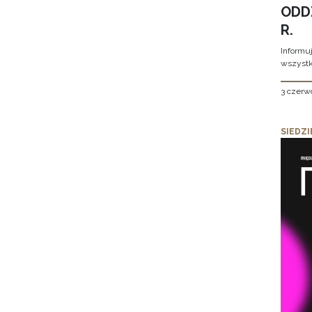
ODD
R.
Informu
wszystk
3 czerw
SIEDZI