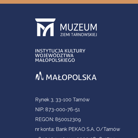
Informacje kontaktowe
Rynek 3, 33-100 Tarnów
NIP: 873-000-76-51
REGON: 850012309
nr konta: Bank PEKAO S.A. O/Tarnów