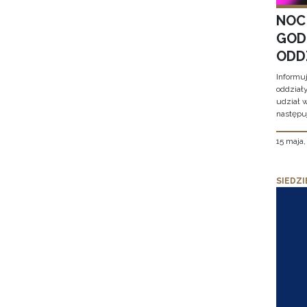
NOC
GOD
ODD
Informu
oddział
udział 
następu
15 maja
SIEDZI