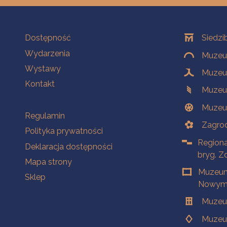
Na skróty
Oddziały
Dostępność
Siedzi
Wydarzenia
Muzeum
Wystawy
Muzeum
Kontakt
Muzeu
Muzeu
Na skróty
Regulamin
Zagrod
Polityka prywatności
Regiona
Deklaracja dostępności
bryg. Z
Mapa strony
Muzeum
Sklep
Nowym 
Muzeu
Muzeu