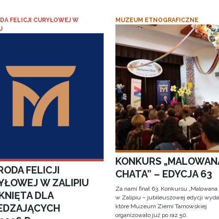
DA FELICJI CURYŁOWEJ W
MUZEUM ETNOGRAFICZNE
U
KONKURS „MALOWAN
ODA FELICJI
CHATA” – EDYCJA 63
YŁOWEJ W ZALIPIU
Za nami finał 63. Konkursu „Malowana
KNIĘTA DLA
w Zalipiu – jubileuszowej edycji wyda
EDZAJĄCYCH
które Muzeum Ziemi Tarnowskiej
organizowało już po raz 50.