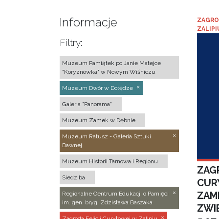
Informacje
ZAGRO
ZALIPI
Filtry:
Muzeum Pamiątek po Janie Matejce
"Koryznówka" w Nowym Wiśniczu
Muzeum Dwór w Dołędze
Galeria "Panorama"
Muzeum Zamek w Dębnie
Muzeum Ratusz - Galeria Sztuki
Dawnej
Muzeum Historii Tarnowa i Regionu
ZAGR
Siedziba
CUR
ZAM
Regionalne Centrum Edukacji o Pamięci
im. gen. bryg. Zdzisława Baszaka
ZWI
Zagroda Felicji Curyłowej w Zalipiu