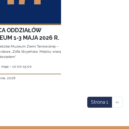
CA ODDZIAŁÓW
UM 1-3 MAJA 2026 R.
edziba Muzeum Ziemi Tarnowskiej –
stawa „Zofia Stryjeńska. Między wiarą
obrzędem”
1 maja – 10:00-15:00
tnia, 2026
icowanie
Nastę
Strona 1
››