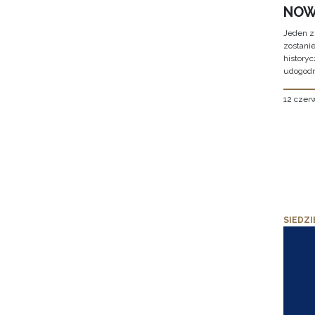
NOW
Jeden z
zostani
historyc
udogodn
12 czer
SIEDZI