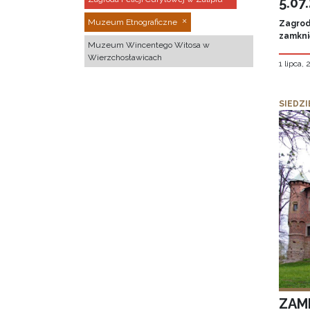
5.07
Muzeum Etnograficzne
Zagroda
zamknię
Muzeum Wincentego Witosa w
Wierzchosławicach
1 lipca,
SIEDZI
ZAM