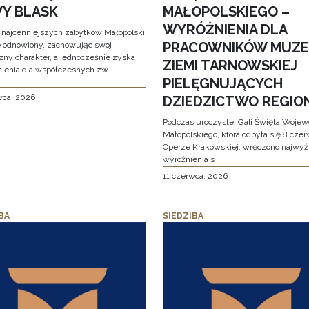
Y BLASK
MAŁOPOLSKIEGO –
WYRÓŻNIENIA DLA
 najcenniejszych zabytków Małopolski
PRACOWNIKÓW MUZ
e odnowiony, zachowując swój
zny charakter, a jednocześnie zyska
ZIEMI TARNOWSKIEJ
ienia dla współczesnych zw
PIELĘGNUJĄCYCH
wca, 2026
DZIEDZICTWO REGIO
Podczas uroczystej Gali Święta Woje
Małopolskiego, która odbyła się 8 cze
Operze Krakowskiej, wręczono najwy
wyróżnienia s
11 czerwca, 2026
BA
SIEDZIBA