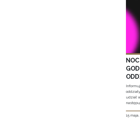
NOC
GOD
ODD
Informu
oddział
udział 
następu
15 maja
Stron