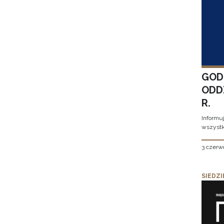
GOD
ODD
R.
Informu
wszystk
3 czerw
SIEDZI