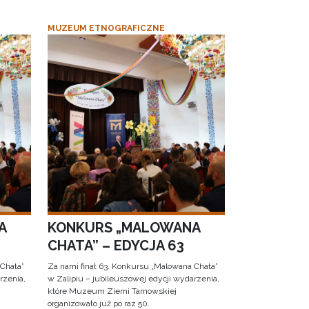
MUZEUM ETNOGRAFICZNE
A
KONKURS „MALOWANA
CHATA” – EDYCJA 63
 Chata”
Za nami finał 63. Konkursu „Malowana Chata”
rzenia,
w Zalipiu – jubileuszowej edycji wydarzenia,
które Muzeum Ziemi Tarnowskiej
organizowało już po raz 50.