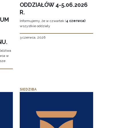
ODDZIAŁÓW 4-5.06.2026
R.
EUM
Informujemy, że w czwartek (
4 czerwca)
wszystkie oddziały
3 czerwca, 2026
NU.
wództwa
rwca w
ższe
SIEDZIBA