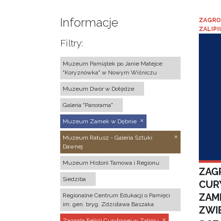
Informacje
ZAGRO
ZALIPI
Filtry:
Muzeum Pamiątek po Janie Matejce
"Koryznówka" w Nowym Wiśniczu
Muzeum Dwór w Dołędze
Galeria "Panorama"
Muzeum Zamek w Dębnie
Muzeum Ratusz - Galeria Sztuki
Dawnej
Muzeum Historii Tarnowa i Regionu
ZAGR
Siedziba
CUR
ZAM
Regionalne Centrum Edukacji o Pamięci
im. gen. bryg. Zdzisława Baszaka
ZWI
Zagroda Felicji Curyłowej w Zalipiu