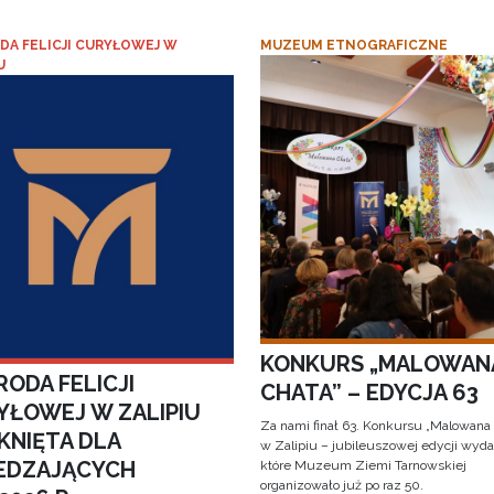
DA FELICJI CURYŁOWEJ W
MUZEUM ETNOGRAFICZNE
U
KONKURS „MALOWAN
ODA FELICJI
CHATA” – EDYCJA 63
YŁOWEJ W ZALIPIU
Za nami finał 63. Konkursu „Malowana
KNIĘTA DLA
w Zalipiu – jubileuszowej edycji wyda
EDZAJĄCYCH
które Muzeum Ziemi Tarnowskiej
organizowało już po raz 50.