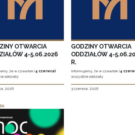
ZINY OTWARCIA
GODZINY OTWARCIA
ZIAŁÓW 4-5.06.2026
ODDZIAŁÓW 4-5.06.2
R.
jemy, że w czwartek (
4 czerwca)
Informujemy, że w czwartek (
4 czerw
ie oddziały
wszystkie oddziały
ca, 2026
3 czerwca, 2026
BA