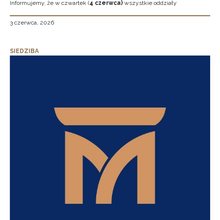
Informujemy, że w czwartek (
4 czerwca)
wszystkie oddziały
3 czerwca, 2026
SIEDZIBA