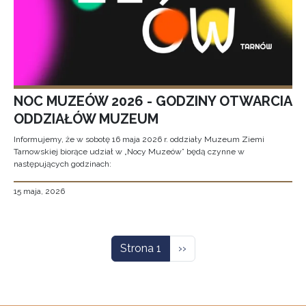
NOC MUZEÓW 2026 - GODZINY OTWARCIA
ODDZIAŁÓW MUZEUM
Informujemy, że w sobotę 16 maja 2026 r. oddziały Muzeum Ziemi
Tarnowskiej biorące udział w „Nocy Muzeów” będą czynne w
następujących godzinach:
15 maja, 2026
Stronicowanie
Następna strona
Strona 1
››