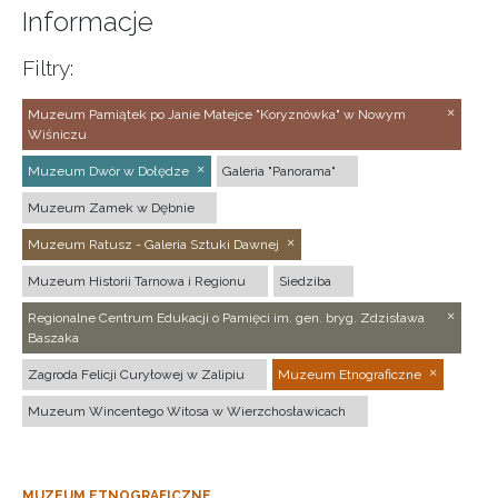
Informacje
Filtry:
Muzeum Pamiątek po Janie Matejce "Koryznówka" w Nowym
Wiśniczu
Muzeum Dwór w Dołędze
Galeria "Panorama"
Muzeum Zamek w Dębnie
Muzeum Ratusz - Galeria Sztuki Dawnej
Muzeum Historii Tarnowa i Regionu
Siedziba
Regionalne Centrum Edukacji o Pamięci im. gen. bryg. Zdzisława
Baszaka
Zagroda Felicji Curyłowej w Zalipiu
Muzeum Etnograficzne
Muzeum Wincentego Witosa w Wierzchosławicach
MUZEUM ETNOGRAFICZNE