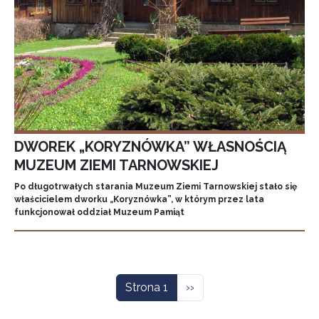
DWOREK „KORYZNÓWKA” WŁASNOŚCIĄ
MUZEUM ZIEMI TARNOWSKIEJ
Po długotrwałych starania Muzeum Ziemi Tarnowskiej stało się
właścicielem dworku „Koryznówka”, w którym przez lata
funkcjonował oddział Muzeum Pamiąt
Stronicowanie
Następna strona
Strona 1
››