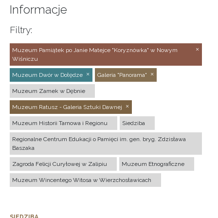
Informacje
Filtry:
Muzeum Pamiątek po Janie Matejce "Koryznówka" w Nowym
Wiśniczu
Muzeum Dwór w Dołędze
Galeria "Panorama"
Muzeum Zamek w Dębnie
Muzeum Ratusz - Galeria Sztuki Dawnej
Muzeum Historii Tarnowa i Regionu
Siedziba
Regionalne Centrum Edukacji o Pamięci im. gen. bryg. Zdzisława
Baszaka
Zagroda Felicji Curyłowej w Zalipiu
Muzeum Etnograficzne
Muzeum Wincentego Witosa w Wierzchosławicach
SIEDZIBA