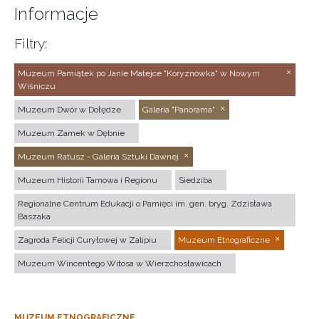
Informacje
Filtry:
Muzeum Pamiątek po Janie Matejce "Koryznówka" w Nowym
Wiśniczu
Muzeum Dwór w Dołędze
Galeria "Panorama"
Muzeum Zamek w Dębnie
Muzeum Ratusz - Galeria Sztuki Dawnej
Muzeum Historii Tarnowa i Regionu
Siedziba
Regionalne Centrum Edukacji o Pamięci im. gen. bryg. Zdzisława
Baszaka
Zagroda Felicji Curyłowej w Zalipiu
Muzeum Etnograficzne
Muzeum Wincentego Witosa w Wierzchosławicach
MUZEUM ETNOGRAFICZNE