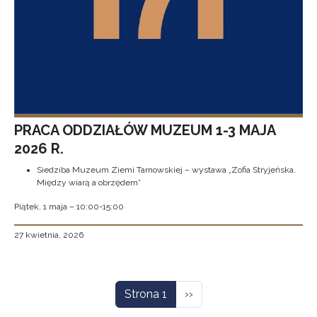
PRACA ODDZIAŁÓW MUZEUM 1-3 MAJA
2026 R.
Siedziba Muzeum Ziemi Tarnowskiej – wystawa „Zofia Stryjeńska.
Między wiarą a obrzędem”
Piątek, 1 maja – 10:00-15:00
27 kwietnia, 2026
Stronicowanie
Następna strona
Strona 1
››