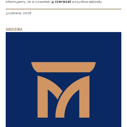
Informujemy, że w czwartek (
4 czerwca)
wszystkie oddziały
3 czerwca, 2026
SIEDZIBA