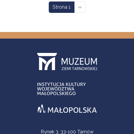
Następna strona
Strona 1
››
Informacje kontaktowe
Rynek 3, 33-100 Tarnów