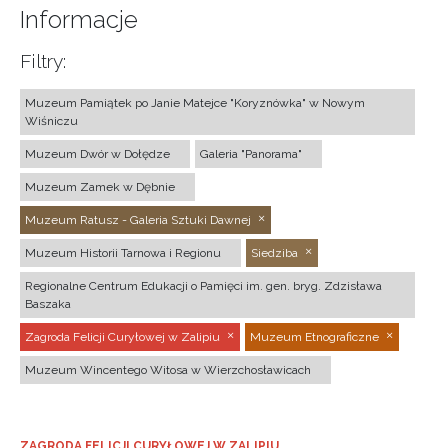
Informacje
Filtry:
Muzeum Pamiątek po Janie Matejce "Koryznówka" w Nowym
Wiśniczu
Muzeum Dwór w Dołędze
Galeria "Panorama"
Muzeum Zamek w Dębnie
Muzeum Ratusz - Galeria Sztuki Dawnej
Muzeum Historii Tarnowa i Regionu
Siedziba
Regionalne Centrum Edukacji o Pamięci im. gen. bryg. Zdzisława
Baszaka
Zagroda Felicji Curyłowej w Zalipiu
Muzeum Etnograficzne
Muzeum Wincentego Witosa w Wierzchosławicach
ZAGRODA FELICJI CURYŁOWEJ W ZALIPIU