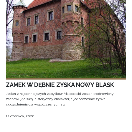
ZAMEK W DĘBNIE ZYSKA NOWY BLASK
Jeden z najcenniejszych zabytków Małopolski zostanie odnowiony,
zachowując swój historyczny charakter, a jednocześnie zyska
udogodnienia dla współczesnych zw
12 czerwca, 2026