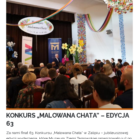
KONKURS „MALOWANA CHATA” – EDYCJA
63
Za nami finał 63. Konkursu „Malowana Chata” w Zalipiu – jubileuszowej
edycji wydarzenia, które Muzeum Ziemi Tarnowskiej organizowało już po