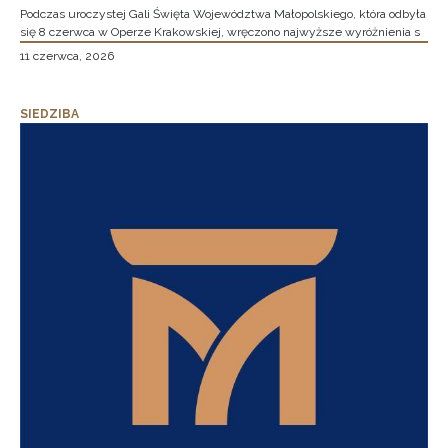
Podczas uroczystej Gali Święta Województwa Małopolskiego, która odbyła
się 8 czerwca w Operze Krakowskiej, wręczono najwyższe wyróżnienia s
11 czerwca, 2026
SIEDZIBA