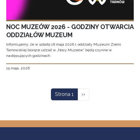
NOC MUZEÓW 2026 - GODZINY OTWARCIA
ODDZIAŁÓW MUZEUM
Informujemy, że w sobotę 16 maja 2026 r. oddziały Muzeum Ziemi
Tarnowskiej biorące udział w „Nocy Muzeów” będą czynne w
następujących godzinach:
15 maja, 2026
Stronicowanie
Następna strona
Strona 1
››