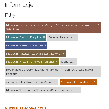
Informacje
Filtry:
Muzeum Pamiątek po Janie Matejce "Koryznówka" w Nowym
Wiśniczu
Muzeum Dwór w Dołędze
Galeria "Panorama"
Muzeum Zamek w Dębnie
Muzeum Ratusz - Galeria Sztuki Dawnej
Muzeum Historii Tarnowa i Regionu
Siedziba
Regionalne Centrum Edukacji o Pamięci im. gen. bryg. Zdzisława
Baszaka
Zagroda Felicji Curyłowej w Zalipiu
Muzeum Etnograficzne
Muzeum Wincentego Witosa w Wierzchosławicach
MUZEUM ETNOGRAFICZNE