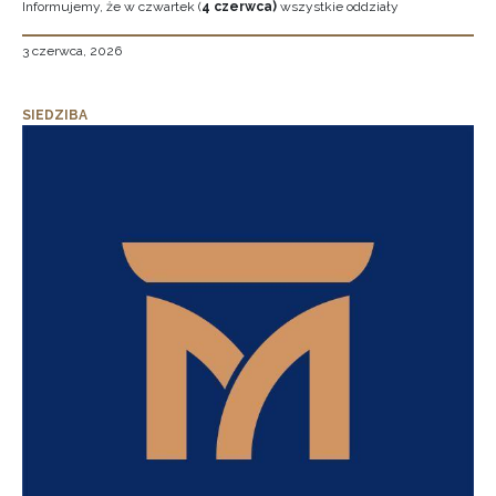
Informujemy, że w czwartek (
4 czerwca)
wszystkie oddziały
3 czerwca, 2026
SIEDZIBA