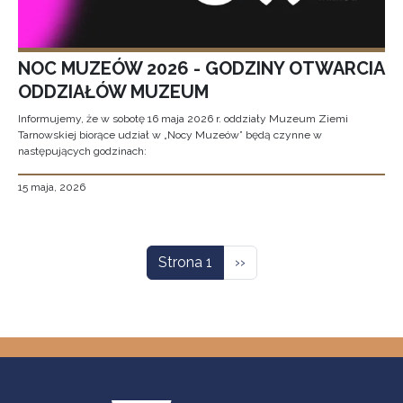
NOC MUZEÓW 2026 - GODZINY OTWARCIA
ODDZIAŁÓW MUZEUM
Informujemy, że w sobotę 16 maja 2026 r. oddziały Muzeum Ziemi
Tarnowskiej biorące udział w „Nocy Muzeów” będą czynne w
następujących godzinach:
15 maja, 2026
Stronicowanie
Następna strona
Strona 1
››