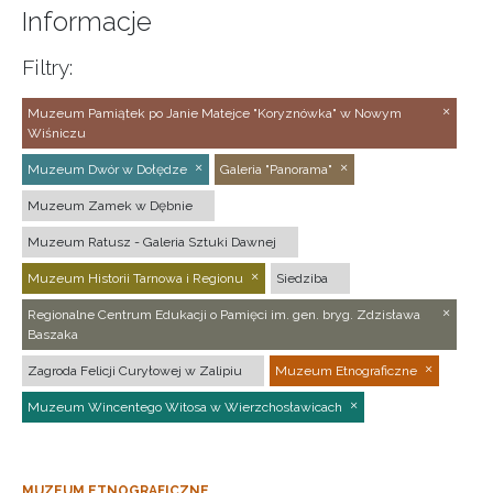
Informacje
Filtry:
Muzeum Pamiątek po Janie Matejce "Koryznówka" w Nowym
Wiśniczu
Muzeum Dwór w Dołędze
Galeria "Panorama"
Muzeum Zamek w Dębnie
Muzeum Ratusz - Galeria Sztuki Dawnej
Muzeum Historii Tarnowa i Regionu
Siedziba
Regionalne Centrum Edukacji o Pamięci im. gen. bryg. Zdzisława
Baszaka
Zagroda Felicji Curyłowej w Zalipiu
Muzeum Etnograficzne
Muzeum Wincentego Witosa w Wierzchosławicach
MUZEUM ETNOGRAFICZNE