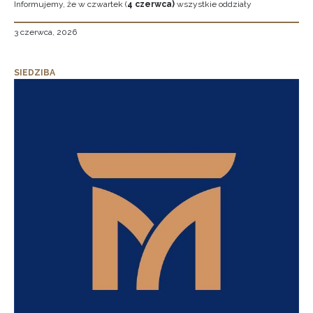
Informujemy, że w czwartek (
4 czerwca)
wszystkie oddziały
3 czerwca, 2026
SIEDZIBA