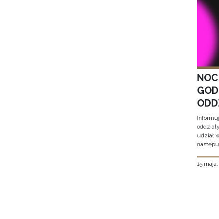
NOC
GOD
ODD
Informu
oddział
udział 
następu
15 maja
Stron