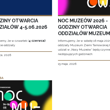
ZINY OTWARCIA
NOC MUZEÓW 2026 -
ZIAŁÓW 4-5.06.2026
GODZINY OTWARCIA
ODDZIAŁÓW MUZEUM
jemy, że w czwartek (
4 czerwca)
Informujemy, że w sobotę 16 maja 2026
ie oddziały
oddziały Muzeum Ziemi Tarnowskiej 
udział w „Nocy Muzeów” będą czynn
następujących godzinach:
ca, 2026
15 maja, 2026
BA