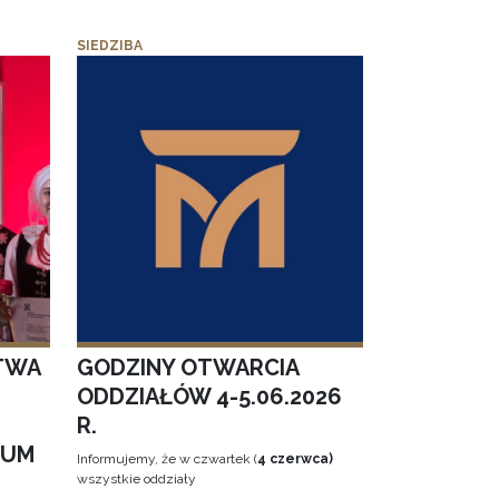
SIEDZIBA
TWA
GODZINY OTWARCIA
ODDZIAŁÓW 4-5.06.2026
R.
EUM
Informujemy, że w czwartek (
4 czerwca)
wszystkie oddziały