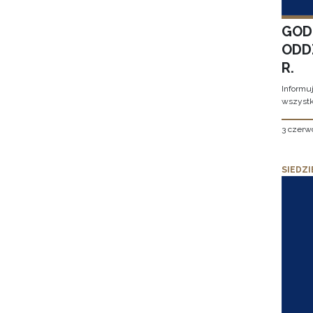
GOD
ODD
R.
Informu
wszystk
3 czerw
SIEDZI