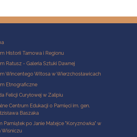
ba
 Historii Tarnowa i Regionu
 Ratusz - Galeria Sztuki Dawnej
m Wincentego Witosa w Wierzchosławicach
m Etnograficzne
a Felicji Curyłowej w Zalipiu
lne Centrum Edukacji o Pamięci im. gen.
dzisława Baszaka
 Pamiątek po Janie Matejce "Koryznówka" w
Wiśniczu