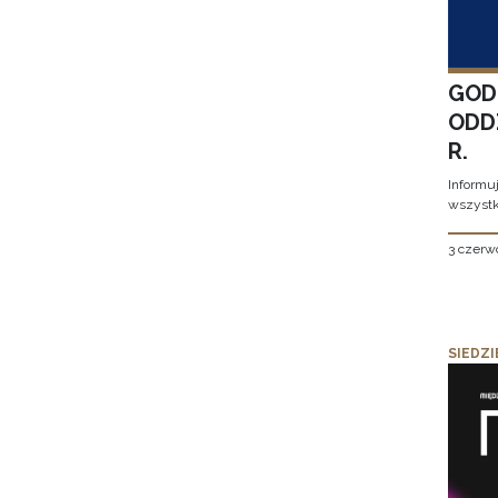
GOD
ODD
R.
Informu
wszystk
3 czerw
SIEDZI