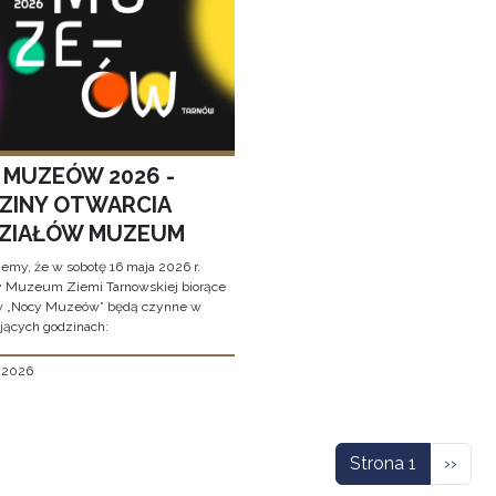
 MUZEÓW 2026 -
ZINY OTWARCIA
ZIAŁÓW MUZEUM
jemy, że w sobotę 16 maja 2026 r.
y Muzeum Ziemi Tarnowskiej biorące
w „Nocy Muzeów” będą czynne w
jących godzinach:
, 2026
icowanie
Nastę
Strona 1
››