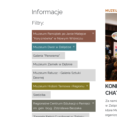
Informacje
MUZEU
Filtry:
Muzeum Pamiątek po Janie Matejce
"Koryznówka" w Nowym Wiśniczu
Muzeum Dwór w Dołędze
Galeria "Panorama"
Muzeum Zamek w Dębnie
Muzeum Ratusz - Galeria Sztuki
Dawnej
KON
Muzeum Historii Tarnowa i Regionu
CHAT
Siedziba
Za nami
Regionalne Centrum Edukacji o Pamięci
w Zalip
im. gen. bryg. Zdzisława Baszaka
które M
organizo
Zagroda Felicji Curyłowej w Zalipiu