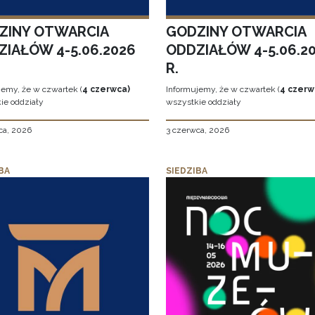
ZINY OTWARCIA
GODZINY OTWARCIA
ZIAŁÓW 4-5.06.2026
ODDZIAŁÓW 4-5.06.2
R.
jemy, że w czwartek (
4 czerwca)
Informujemy, że w czwartek (
4 czerw
ie oddziały
wszystkie oddziały
ca, 2026
3 czerwca, 2026
BA
SIEDZIBA