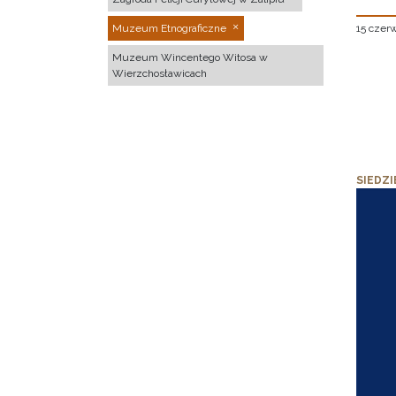
15 czer
Muzeum Etnograficzne
Muzeum Wincentego Witosa w
Wierzchosławicach
SIEDZI