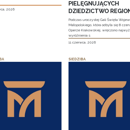
PIELĘGNUJĄCYCH
wca, 2026
DZIEDZICTWO REGIO
Podczas uroczystej Gali Święta Woje
Małopolskiego, która odbyła się 8 cze
Operze Krakowskiej, wręczono najwy
wyróżnienia s
11 czerwca, 2026
BA
SIEDZIBA