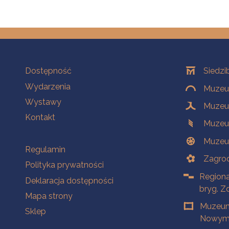
Na skróty
Oddziały
Dostępność
Siedzi
Wydarzenia
Muzeum
Wystawy
Muzeum
Kontakt
Muzeu
Muzeu
Na skróty
Regulamin
Zagrod
Polityka prywatności
Regiona
Deklaracja dostępności
bryg. Z
Mapa strony
Muzeum
Sklep
Nowym 