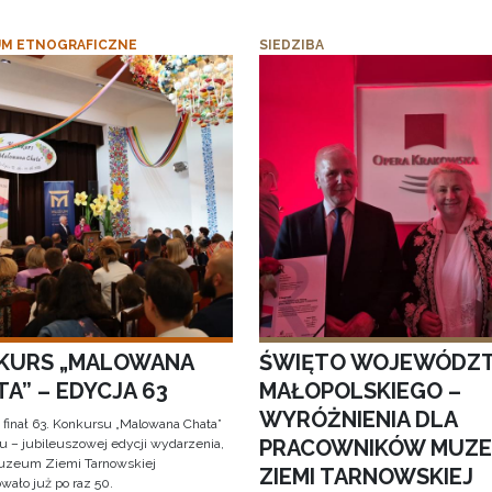
M ETNOGRAFICZNE
SIEDZIBA
KURS „MALOWANA
ŚWIĘTO WOJEWÓDZ
A” – EDYCJA 63
MAŁOPOLSKIEGO –
WYRÓŻNIENIA DLA
 finał 63. Konkursu „Malowana Chata”
PRACOWNIKÓW MUZ
iu – jubileuszowej edycji wydarzenia,
uzeum Ziemi Tarnowskiej
ZIEMI TARNOWSKIEJ
wało już po raz 50.