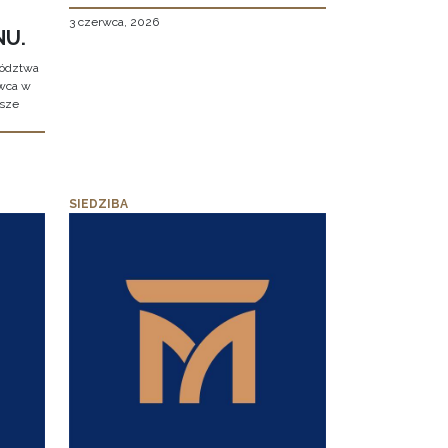
3 czerwca, 2026
NU.
wództwa
rwca w
ższe
SIEDZIBA