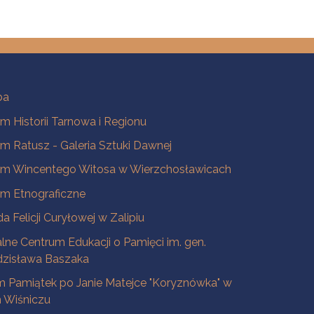
ba
 Historii Tarnowa i Regionu
 Ratusz - Galeria Sztuki Dawnej
m Wincentego Witosa w Wierzchosławicach
m Etnograficzne
a Felicji Curyłowej w Zalipiu
lne Centrum Edukacji o Pamięci im. gen.
dzisława Baszaka
 Pamiątek po Janie Matejce "Koryznówka" w
Wiśniczu