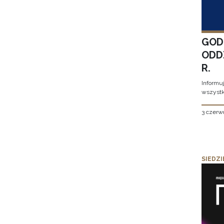
GOD
ODD
R.
Informu
wszystk
3 czerw
SIEDZI