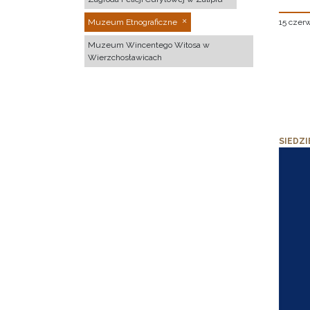
15 czer
Muzeum Etnograficzne
Muzeum Wincentego Witosa w
Wierzchosławicach
SIEDZI