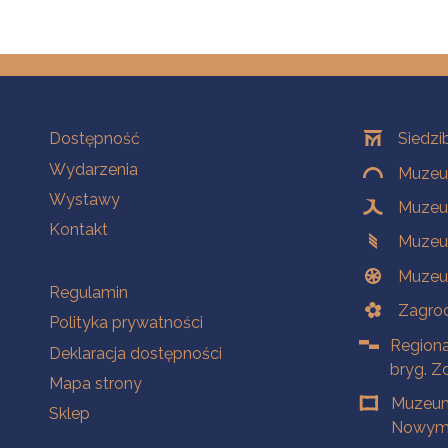
Na skróty
Oddziały
Dostępność
Siedzi
Wydarzenia
Muzeum
Wystawy
Muzeum
Kontakt
Muzeu
Muzeu
Na skróty
Regulamin
Zagrod
Polityka prywatności
Regiona
Deklaracja dostępności
bryg. Z
Mapa strony
Muzeum
Sklep
Nowym 