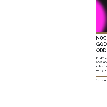
NOC
GOD
ODD
Informu
oddział
udział 
następu
15 maja
Stron