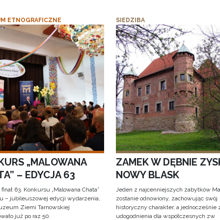
M ETNOGRAFICZNE
SIEDZIBA
KURS „MALOWANA
ZAMEK W DĘBNIE ZYS
A” – EDYCJA 63
NOWY BLASK
 finał 63. Konkursu „Malowana Chata”
Jeden z najcenniejszych zabytków Ma
iu – jubileuszowej edycji wydarzenia,
zostanie odnowiony, zachowując swój
uzeum Ziemi Tarnowskiej
historyczny charakter, a jednocześnie
wało już po raz 50.
udogodnienia dla współczesnych zw