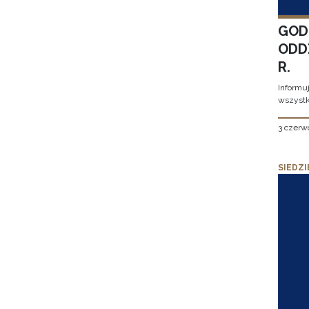
GOD
ODD
R.
Informu
wszystk
3 czerw
SIEDZI