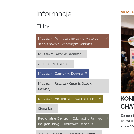
Informacje
MUZEU
Filtry:
Muzeum Pamiątek po Janie Matejce
"Koryznówka" w Nowym Wiśniczu
Muzeum Dwór w Dołędze
Galeria "Panorama"
Muzeum Zamek w Dębnie
Muzeum Ratusz - Galeria Sztuki
Dawnej
KON
Muzeum Historii Tarnowa i Regionu
CHAT
Siedziba
Za nami
Regionalne Centrum Edukacji o Pamięci
w Zalip
im. gen. bryg. Zdzisława Baszaka
które M
organizo
Zagroda Felicji Curyłowej w Zalipiu