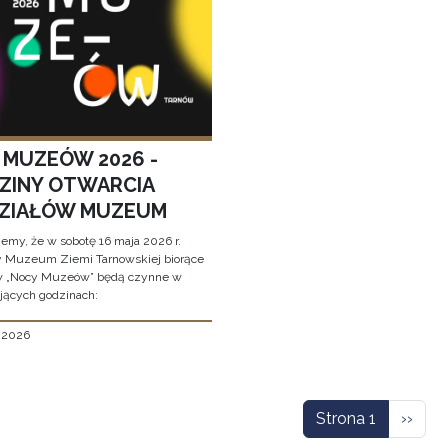
 MUZEÓW 2026 -
ZINY OTWARCIA
ZIAŁÓW MUZEUM
jemy, że w sobotę 16 maja 2026 r.
y Muzeum Ziemi Tarnowskiej biorące
w „Nocy Muzeów” będą czynne w
jących godzinach:
, 2026
icowanie
Nastę
Strona 1
››