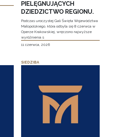
PIELĘGNUJĄCYCH
DZIEDZICTWO REGIONU.
Podczas uroczystej Gali Święta Województwa
Małopolskiego, która odbyła się 8 czerwca w
Operze Krakowskiej, wręczono najwyższe
wyróżnienia s
11 czerwca, 2026
SIEDZIBA