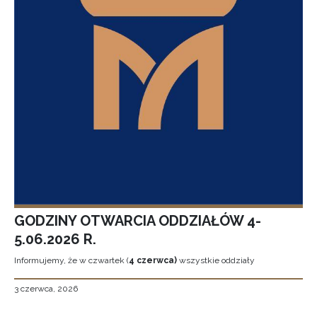
GODZINY OTWARCIA ODDZIAŁÓW 4-
5.06.2026 R.
Informujemy, że w czwartek (
4 czerwca)
wszystkie oddziały
3 czerwca, 2026