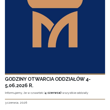
GODZINY OTWARCIA ODDZIAŁÓW 4-
5.06.2026 R.
Informujemy, że w czwartek (
4 czerwca)
wszystkie oddziały
3 czerwca, 2026