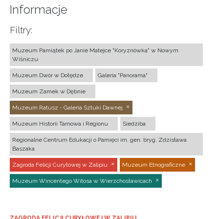
Informacje
Filtry:
Muzeum Pamiątek po Janie Matejce "Koryznówka" w Nowym
Wiśniczu
Muzeum Dwór w Dołędze
Galeria "Panorama"
Muzeum Zamek w Dębnie
Muzeum Ratusz - Galeria Sztuki Dawnej
Muzeum Historii Tarnowa i Regionu
Siedziba
Regionalne Centrum Edukacji o Pamięci im. gen. bryg. Zdzisława
Baszaka
Zagroda Felicji Curyłowej w Zalipiu
Muzeum Etnograficzne
Muzeum Wincentego Witosa w Wierzchosławicach
ZAGRODA FELICJI CURYŁOWEJ W ZALIPIU