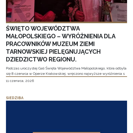
ŚWIĘTO WOJEWÓDZTWA
MAŁOPOLSKIEGO – WYRÓŻNIENIA DLA
PRACOWNIKÓW MUZEUM ZIEMI
TARNOWSKIEJ PIELĘGNUJĄCYCH
DZIEDZICTWO REGIONU.
Podczas uroczystej Gali Święta Województwa Małopolskiego, która odbyła
się 8 czerwca w Operze Krakowskiej, wręczono najwyższe wyróżnienia s
11 czerwca, 2026
SIEDZIBA