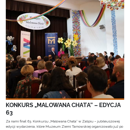
KONKURS „MALOWANA CHATA” – EDYCJA
63
Za nami finał 63. Konkursu „Malowana Chata” w Zalipiu – jubileuszowej
edycji wydarzenia, które Muzeum Ziemi Tarnowskiej organizowało już po