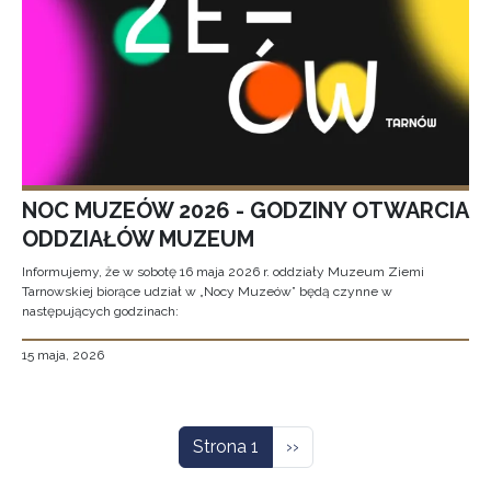
NOC MUZEÓW 2026 - GODZINY OTWARCIA
ODDZIAŁÓW MUZEUM
Informujemy, że w sobotę 16 maja 2026 r. oddziały Muzeum Ziemi
Tarnowskiej biorące udział w „Nocy Muzeów” będą czynne w
następujących godzinach:
15 maja, 2026
Stronicowanie
Następna strona
Strona 1
››