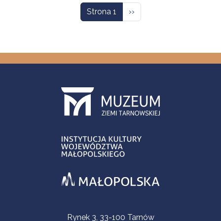
Następna strona
Strona 1
››
Informacje kontaktowe
Rynek 3, 33-100 Tarnów