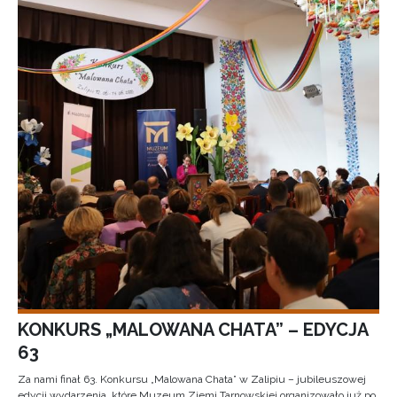
KONKURS „MALOWANA CHATA” – EDYCJA
63
Za nami finał 63. Konkursu „Malowana Chata” w Zalipiu – jubileuszowej
edycji wydarzenia, które Muzeum Ziemi Tarnowskiej organizowało już po