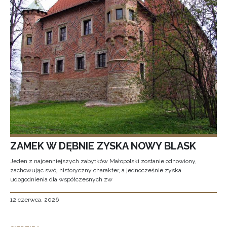
ZAMEK W DĘBNIE ZYSKA NOWY BLASK
Jeden z najcenniejszych zabytków Małopolski zostanie odnowiony,
zachowując swój historyczny charakter, a jednocześnie zyska
udogodnienia dla współczesnych zw
12 czerwca, 2026