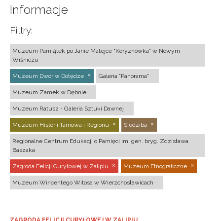
Informacje
Filtry:
Muzeum Pamiątek po Janie Matejce "Koryznówka" w Nowym
Wiśniczu
Muzeum Dwór w Dołędze
Galeria "Panorama"
Muzeum Zamek w Dębnie
Muzeum Ratusz - Galeria Sztuki Dawnej
Muzeum Historii Tarnowa i Regionu
Siedziba
Regionalne Centrum Edukacji o Pamięci im. gen. bryg. Zdzisława
Baszaka
Zagroda Felicji Curyłowej w Zalipiu
Muzeum Etnograficzne
Muzeum Wincentego Witosa w Wierzchosławicach
ZAGRODA FELICJI CURYŁOWEJ W ZALIPIU