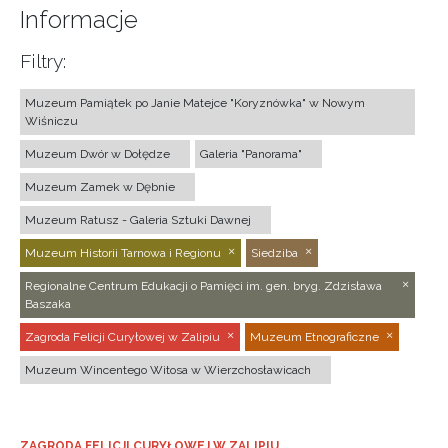
Informacje
Filtry:
Muzeum Pamiątek po Janie Matejce "Koryznówka" w Nowym
Wiśniczu
Muzeum Dwór w Dołędze
Galeria "Panorama"
Muzeum Zamek w Dębnie
Muzeum Ratusz - Galeria Sztuki Dawnej
Muzeum Historii Tarnowa i Regionu
Siedziba
Regionalne Centrum Edukacji o Pamięci im. gen. bryg. Zdzisława
Baszaka
Zagroda Felicji Curyłowej w Zalipiu
Muzeum Etnograficzne
Muzeum Wincentego Witosa w Wierzchosławicach
ZAGRODA FELICJI CURYŁOWEJ W ZALIPIU