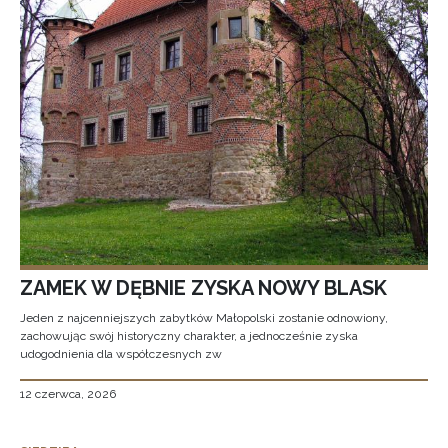
ZAMEK W DĘBNIE ZYSKA NOWY BLASK
Jeden z najcenniejszych zabytków Małopolski zostanie odnowiony,
zachowując swój historyczny charakter, a jednocześnie zyska
udogodnienia dla współczesnych zw
12 czerwca, 2026