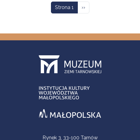
Następna strona
Strona 1
››
Informacje kontaktowe
Rynek 3, 33-100 Tarnów