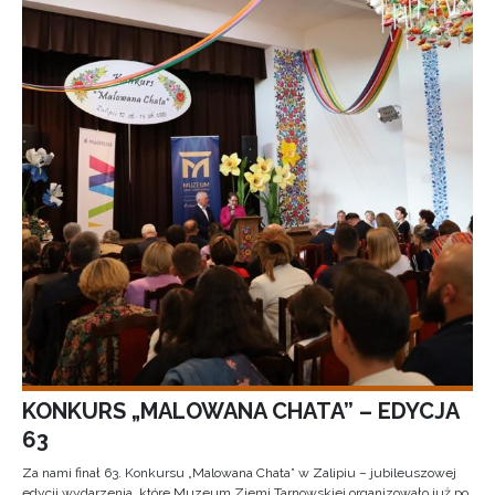
KONKURS „MALOWANA CHATA” – EDYCJA
63
Za nami finał 63. Konkursu „Malowana Chata” w Zalipiu – jubileuszowej
edycji wydarzenia, które Muzeum Ziemi Tarnowskiej organizowało już po