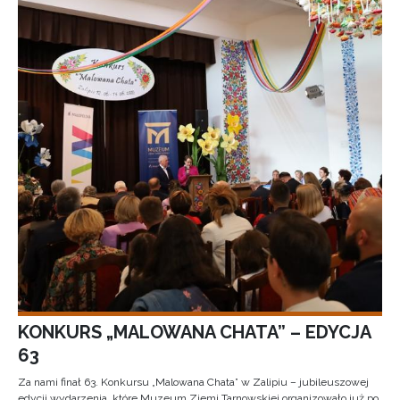
KONKURS „MALOWANA CHATA” – EDYCJA
63
Za nami finał 63. Konkursu „Malowana Chata” w Zalipiu – jubileuszowej
edycji wydarzenia, które Muzeum Ziemi Tarnowskiej organizowało już po