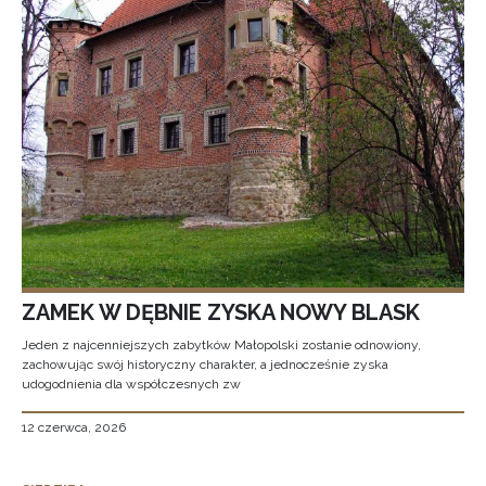
ZAMEK W DĘBNIE ZYSKA NOWY BLASK
Jeden z najcenniejszych zabytków Małopolski zostanie odnowiony,
zachowując swój historyczny charakter, a jednocześnie zyska
udogodnienia dla współczesnych zw
12 czerwca, 2026