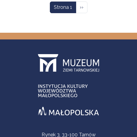
Następna strona
Strona 1
››
Informacje kontaktowe
Rynek 3, 33-100 Tarnów