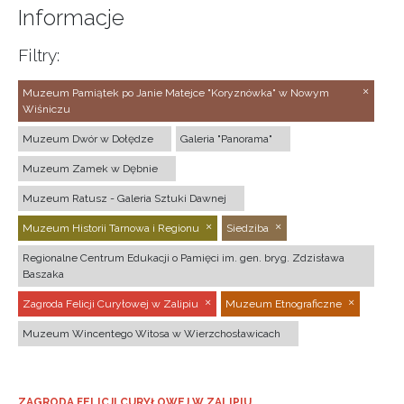
Informacje
Filtry:
Muzeum Pamiątek po Janie Matejce "Koryznówka" w Nowym
Wiśniczu
Muzeum Dwór w Dołędze
Galeria "Panorama"
Muzeum Zamek w Dębnie
Muzeum Ratusz - Galeria Sztuki Dawnej
Muzeum Historii Tarnowa i Regionu
Siedziba
Regionalne Centrum Edukacji o Pamięci im. gen. bryg. Zdzisława
Baszaka
Zagroda Felicji Curyłowej w Zalipiu
Muzeum Etnograficzne
Muzeum Wincentego Witosa w Wierzchosławicach
ZAGRODA FELICJI CURYŁOWEJ W ZALIPIU