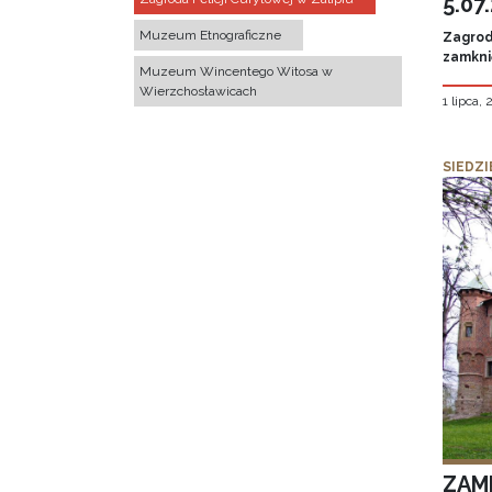
5.07
Muzeum Etnograficzne
Zagroda
zamknię
Muzeum Wincentego Witosa w
Wierzchosławicach
1 lipca,
SIEDZI
ZAM