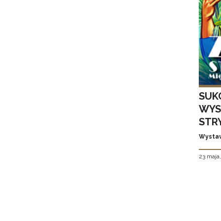
SUK
WYS
STR
Wystaw
23 maja
Stron