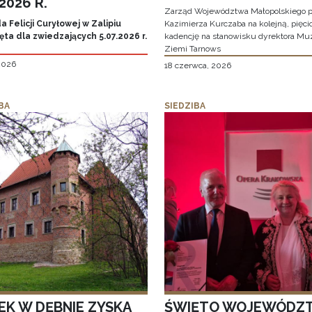
.2026 R.
Zarząd Województwa Małopolskiego p
 Felicji Curyłowej w Zalipiu
Kazimierza Kurczaba na kolejną, pięcio
ta dla zwiedzających 5.07.2026 r.
kadencję na stanowisku dyrektora M
Ziemi Tarnows
 2026
18 czerwca, 2026
BA
SIEDZIBA
EK W DĘBNIE ZYSKA
ŚWIĘTO WOJEWÓDZ