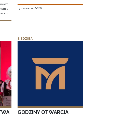
owołał
15 czerwca, 2026
letnią
uzeum
SIEDZIBA
TWA
GODZINY OTWARCIA