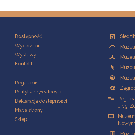
Na skróty
Oddziały
Dostępność
Siedzi
Wydarzenia
Muzeum
Wystawy
Muzeum
Kontakt
Muzeu
Muzeu
Na skróty
Regulamin
Zagrod
Polityka prywatności
Regiona
Deklaracja dostępności
bryg. Z
Mapa strony
Muzeum
Sklep
Nowym 
Muzeu