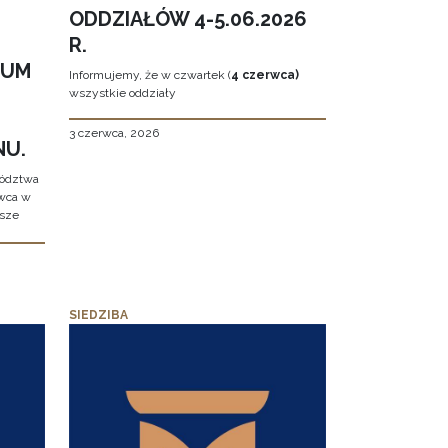
ODDZIAŁÓW 4-5.06.2026
R.
EUM
Informujemy, że w czwartek (
4 czerwca)
wszystkie oddziały
3 czerwca, 2026
NU.
wództwa
rwca w
ższe
SIEDZIBA