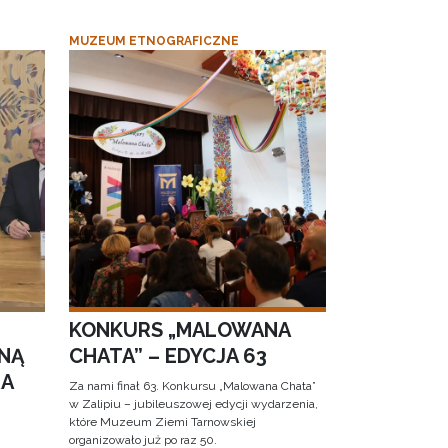
MUZEUM ETNOGRAFICZNE
KONKURS „MALOWANA
NĄ
CHATA” – EDYCJA 63
RA
Za nami finał 63. Konkursu „Malowana Chata”
w Zalipiu – jubileuszowej edycji wydarzenia,
które Muzeum Ziemi Tarnowskiej
organizowało już po raz 50.