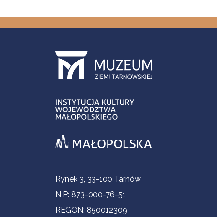
Informacje kontaktowe
Rynek 3, 33-100 Tarnów
NIP: 873-000-76-51
REGON: 850012309