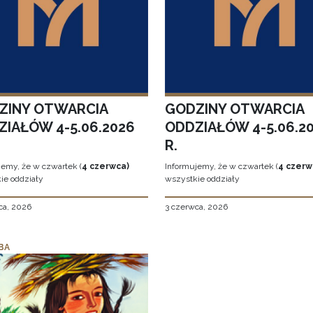
ZINY OTWARCIA
GODZINY OTWARCIA
ZIAŁÓW 4-5.06.2026
ODDZIAŁÓW 4-5.06.2
R.
jemy, że w czwartek (
4 czerwca)
Informujemy, że w czwartek (
4 czerw
ie oddziały
wszystkie oddziały
ca, 2026
3 czerwca, 2026
BA