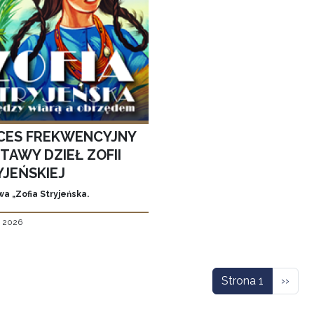
CES FREKWENCYJNY
TAWY DZIEŁ ZOFII
YJEŃSKIEJ
a „Zofia Stryjeńska.
, 2026
icowanie
Nastę
Strona 1
››