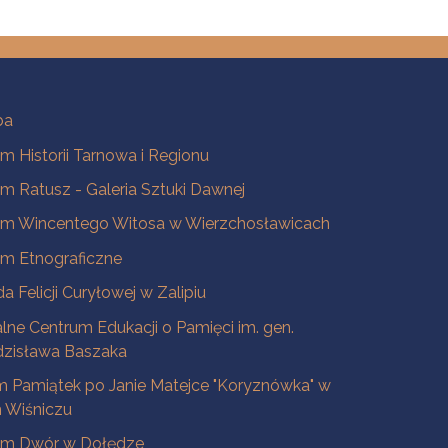
ba
 Historii Tarnowa i Regionu
 Ratusz - Galeria Sztuki Dawnej
m Wincentego Witosa w Wierzchosławicach
m Etnograficzne
a Felicji Curyłowej w Zalipiu
lne Centrum Edukacji o Pamięci im. gen.
dzisława Baszaka
 Pamiątek po Janie Matejce "Koryznówka" w
Wiśniczu
m Dwór w Dołędze