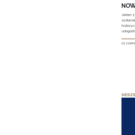
NOW
Jeden z
zostani
historyc
udogodn
12 czer
SIEDZI