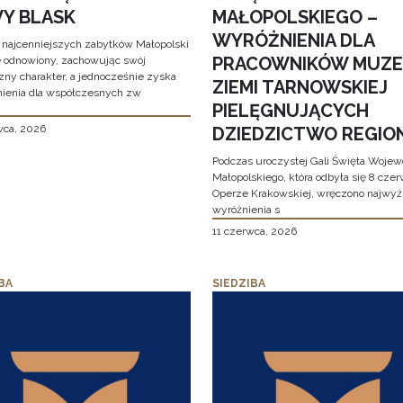
Y BLASK
MAŁOPOLSKIEGO –
WYRÓŻNIENIA DLA
 najcenniejszych zabytków Małopolski
PRACOWNIKÓW MUZ
e odnowiony, zachowując swój
zny charakter, a jednocześnie zyska
ZIEMI TARNOWSKIEJ
ienia dla współczesnych zw
PIELĘGNUJĄCYCH
wca, 2026
DZIEDZICTWO REGIO
Podczas uroczystej Gali Święta Woje
Małopolskiego, która odbyła się 8 cze
Operze Krakowskiej, wręczono najwy
wyróżnienia s
11 czerwca, 2026
BA
SIEDZIBA