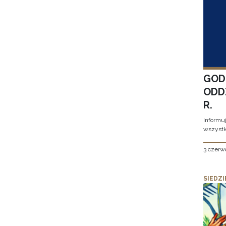
GOD
ODD
R.
Informu
wszystk
3 czerw
SIEDZI