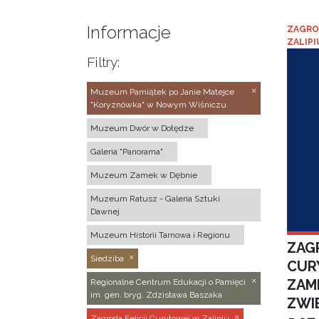
Informacje
ZAGRO
ZALIPI
Filtry:
Muzeum Pamiątek po Janie Matejce
"Koryznówka" w Nowym Wiśniczu
Muzeum Dwór w Dołędze
Galeria "Panorama"
Muzeum Zamek w Dębnie
Muzeum Ratusz - Galeria Sztuki
Dawnej
Muzeum Historii Tarnowa i Regionu
ZAGR
Siedziba
CUR
ZAM
Regionalne Centrum Edukacji o Pamięci
im. gen. bryg. Zdzisława Baszaka
ZWI
Zagroda Felicji Curyłowej w Zalipiu