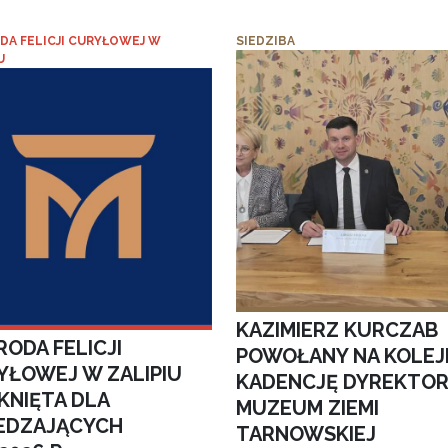
DA FELICJI CURYŁOWEJ W
SIEDZIBA
U
KAZIMIERZ KURCZAB
ODA FELICJI
POWOŁANY NA KOLEJ
YŁOWEJ W ZALIPIU
KADENCJĘ DYREKTO
KNIĘTA DLA
MUZEUM ZIEMI
EDZAJĄCYCH
TARNOWSKIEJ