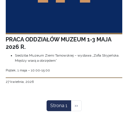
PRACA ODDZIAŁÓW MUZEUM 1-3 MAJA
2026 R.
Siedziba Muzeum Ziemi Tarnowskiej – wystawa „Zofia Stryjeńska.
Między wiarą a obrzędem”
Piątek, 1 maja – 10:00-15:00
27 kwietnia, 2026
Stronicowanie
Następna strona
Strona 1
››