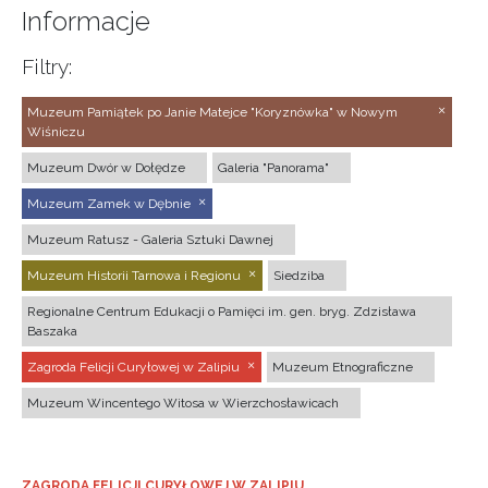
Informacje
Filtry:
Muzeum Pamiątek po Janie Matejce "Koryznówka" w Nowym
Wiśniczu
Muzeum Dwór w Dołędze
Galeria "Panorama"
Muzeum Zamek w Dębnie
Muzeum Ratusz - Galeria Sztuki Dawnej
Muzeum Historii Tarnowa i Regionu
Siedziba
Regionalne Centrum Edukacji o Pamięci im. gen. bryg. Zdzisława
Baszaka
Zagroda Felicji Curyłowej w Zalipiu
Muzeum Etnograficzne
Muzeum Wincentego Witosa w Wierzchosławicach
ZAGRODA FELICJI CURYŁOWEJ W ZALIPIU