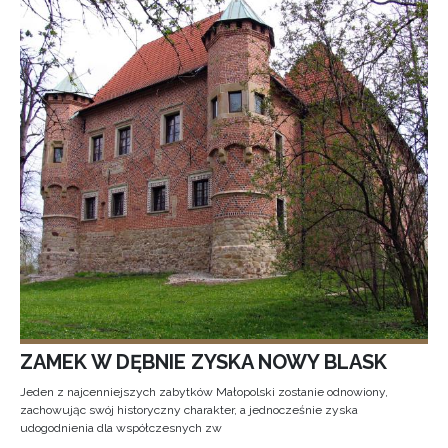
ZAMEK W DĘBNIE ZYSKA NOWY BLASK
Jeden z najcenniejszych zabytków Małopolski zostanie odnowiony,
zachowując swój historyczny charakter, a jednocześnie zyska
udogodnienia dla współczesnych zw