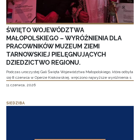
ŚWIĘTO WOJEWÓDZTWA
MAŁOPOLSKIEGO – WYRÓŻNIENIA DLA
PRACOWNIKÓW MUZEUM ZIEMI
TARNOWSKIEJ PIELĘGNUJĄCYCH
DZIEDZICTWO REGIONU.
Podczas uroczystej Gali Święta Województwa Małopolskiego, która odbyła
się 8 czerwca w Operze Krakowskiej, wręczono najwyższe wyróżnienia s
11 czerwca, 2026
SIEDZIBA