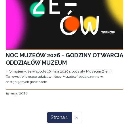
NOC MUZEÓW 2026 - GODZINY OTWARCIA
ODDZIAŁÓW MUZEUM
Informujemy, że w sobotę 16 maja 2026 r. oddziały Muzeum Ziemi
Tarnowskiej biorące udział w „Nocy Muzeów” będą czynne w
następujących godzinach:
15 maja, 2026
Stronicowanie
Następna strona
Strona 1
››