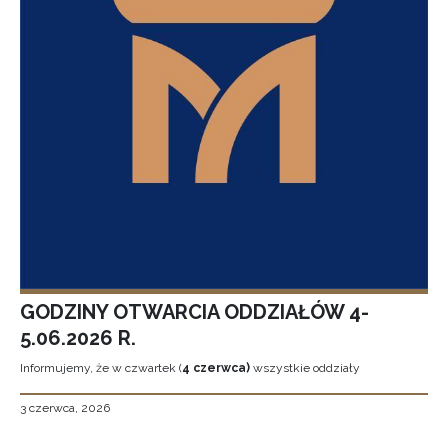
GODZINY OTWARCIA ODDZIAŁÓW 4-
5.06.2026 R.
Informujemy, że w czwartek (
4 czerwca)
wszystkie oddziały
3 czerwca, 2026