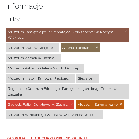
Informacje
Filtry:
Muzeum Pamiątek po Janie Matejce "Koryznówka" w Nowym
Wiśniczu
Muzeum Dwór w Dołędze
Galeria "Panorama"
Muzeum Zamek w Dębnie
Muzeum Ratusz - Galeria Sztuki Dawnej
Muzeum Historii Tarnowa i Regionu
Siedziba
Regionalne Centrum Edukacji o Pamięci im. gen. bryg. Zdzisława
Baszaka
Zagroda Felicji Curyłowej w Zalipiu
Muzeum Etnograficzne
Muzeum Wincentego Witosa w Wierzchosławicach
ZAGRODA FELICJI CURYŁOWEJ W ZALIPIU