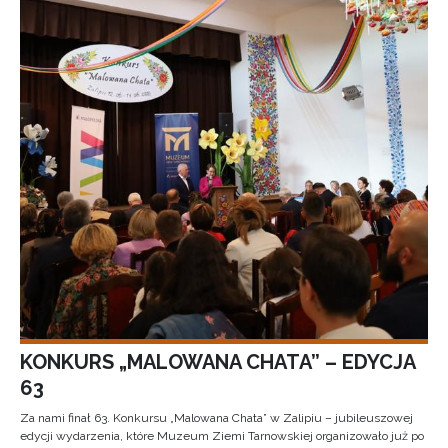
KONKURS „MALOWANA CHATA” – EDYCJA
63
Za nami finał 63. Konkursu „Malowana Chata” w Zalipiu – jubileuszowej
edycji wydarzenia, które Muzeum Ziemi Tarnowskiej organizowało już po