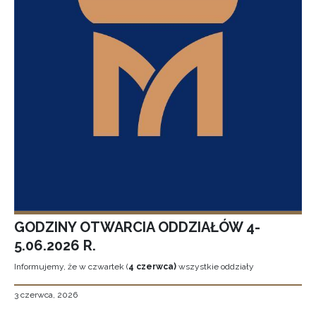
GODZINY OTWARCIA ODDZIAŁÓW 4-
5.06.2026 R.
Informujemy, że w czwartek (
4 czerwca)
wszystkie oddziały
3 czerwca, 2026