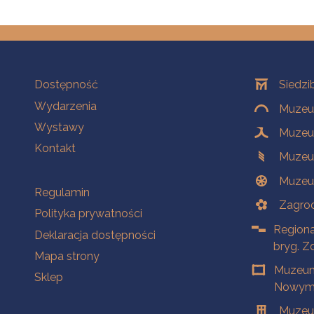
Na skróty
Oddziały
Dostępność
Siedzi
Wydarzenia
Muzeum
Wystawy
Muzeum
Kontakt
Muzeu
Muzeu
Na skróty
Regulamin
Zagrod
Polityka prywatności
Regiona
Deklaracja dostępności
bryg. Z
Mapa strony
Muzeum
Sklep
Nowym 
Muzeu