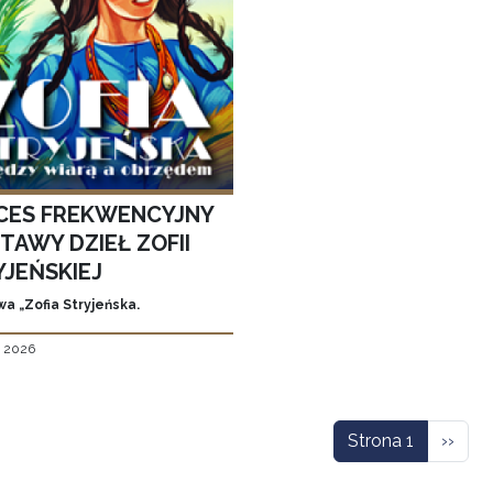
CES FREKWENCYJNY
TAWY DZIEŁ ZOFII
YJEŃSKIEJ
a „Zofia Stryjeńska.
, 2026
icowanie
Nastę
Strona 1
››