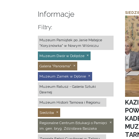
Informacje
SIEDZI
Filtry:
Muzeum Pamiątek po Janie Matejce
"Koryznówka" w Nowym Wiśniczu
Muzeum Dwór w Dołędze
Galeria "Panorama"
Muzeum Zamek w Dębnie
Muzeum Ratusz - Galeria Sztuki
Dawnej
KAZ
Muzeum Historii Tarnowa i Regionu
POW
Siedziba
KAD
Regionalne Centrum Edukacji o Pamięci
MUZ
im. gen. bryg. Zdzisława Baszaka
TAR
Zagroda Felicji Curyłowej w Zalipiu