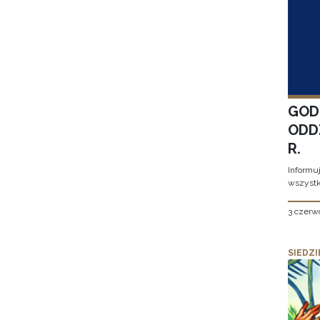
GOD
ODD
R.
Informu
wszystk
3 czerw
SIEDZI