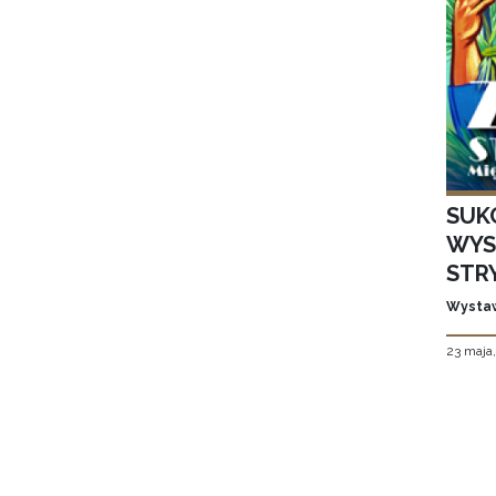
SUK
WYS
STR
Wystaw
23 maja
Stron