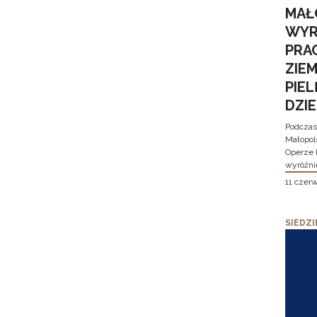
MAŁ
WYR
PRA
ZIE
PIE
DZI
Podczas
Małopol
Operze 
wyróżni
11 czer
SIEDZI