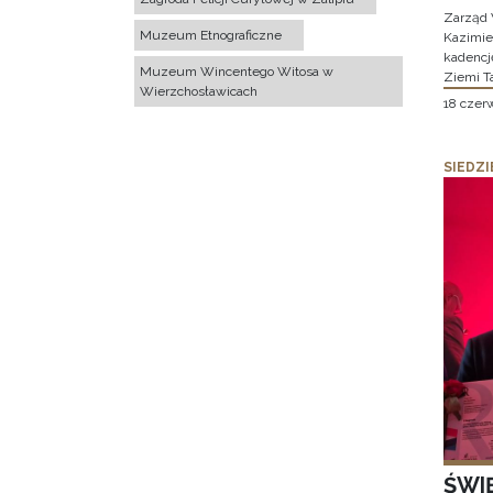
Zarząd 
Muzeum Etnograficzne
Kazimier
kadencj
Muzeum Wincentego Witosa w
Ziemi T
Wierzchosławicach
18 czer
SIEDZI
ŚWI