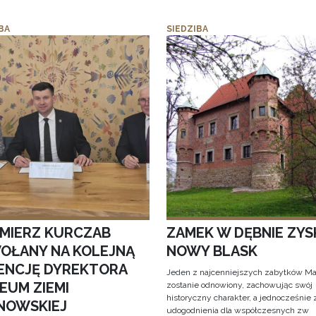
BA
SIEDZIBA
IMIERZ KURCZAB
ZAMEK W DĘBNIE ZYS
OŁANY NA KOLEJNĄ
NOWY BLASK
ENCJĘ DYREKTORA
Jeden z najcenniejszych zabytków Ma
EUM ZIEMI
zostanie odnowiony, zachowując swój
historyczny charakter, a jednocześnie
NOWSKIEJ
udogodnienia dla współczesnych zw