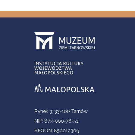
Informacje kontaktowe
Rynek 3, 33-100 Tarnów
NIP: 873-000-76-51
REGON: 850012309