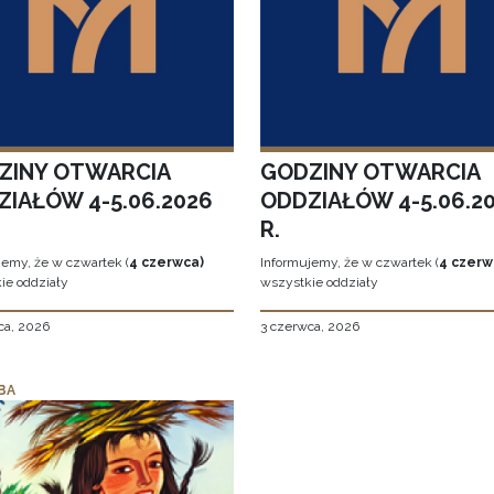
ZINY OTWARCIA
GODZINY OTWARCIA
ZIAŁÓW 4-5.06.2026
ODDZIAŁÓW 4-5.06.2
R.
jemy, że w czwartek (
4 czerwca)
Informujemy, że w czwartek (
4 czerw
ie oddziały
wszystkie oddziały
ca, 2026
3 czerwca, 2026
BA