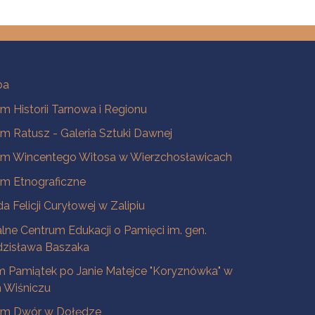
ba
 Historii Tarnowa i Regionu
 Ratusz - Galeria Sztuki Dawnej
m Wincentego Witosa w Wierzchosławicach
m Etnograficzne
a Felicji Curyłowej w Zalipiu
lne Centrum Edukacji o Pamięci im. gen.
dzisława Baszaka
 Pamiątek po Janie Matejce "Koryznówka" w
Wiśniczu
m Dwór w Dołędze