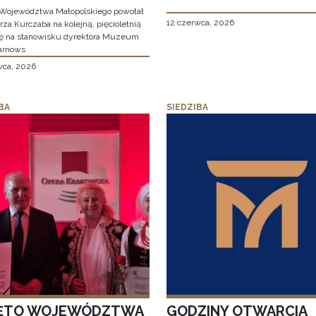
Województwa Małopolskiego powołał
12 czerwca, 2026
za Kurczaba na kolejną, pięcioletnią
ę na stanowisku dyrektora Muzeum
arnows
wca, 2026
BA
SIEDZIBA
ĘTO WOJEWÓDZTWA
GODZINY OTWARCIA