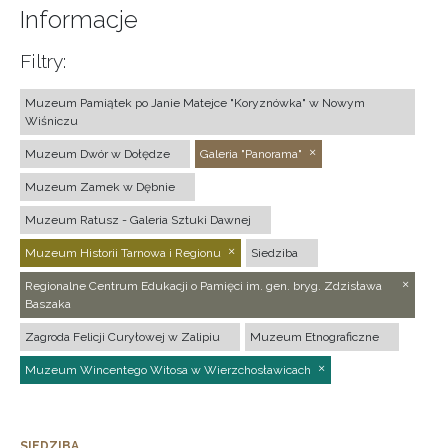
Informacje
Filtry:
Muzeum Pamiątek po Janie Matejce "Koryznówka" w Nowym
Wiśniczu
Muzeum Dwór w Dołędze
Galeria "Panorama"
Muzeum Zamek w Dębnie
Muzeum Ratusz - Galeria Sztuki Dawnej
Muzeum Historii Tarnowa i Regionu
Siedziba
Regionalne Centrum Edukacji o Pamięci im. gen. bryg. Zdzisława
Baszaka
Zagroda Felicji Curyłowej w Zalipiu
Muzeum Etnograficzne
Muzeum Wincentego Witosa w Wierzchosławicach
SIEDZIBA