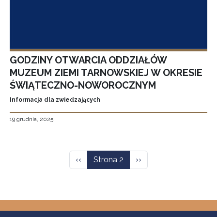
GODZINY OTWARCIA ODDZIAŁÓW
MUZEUM ZIEMI TARNOWSKIEJ W OKRESIE
ŚWIĄTECZNO-NOWOROCZNYM
Informacja dla zwiedzających
19 grudnia, 2025
Stronicowanie
Poprzednia strona
Następna strona
‹‹
Strona 2
››