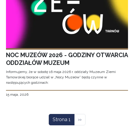
NOC MUZEÓW 2026 - GODZINY OTWARCIA
ODDZIAŁÓW MUZEUM
Informujemy, że w sobotę 16 maja 2026 r. oddziały Muzeum Ziemi
Tarnowskiej biorące udział w „Nocy Muzeów” będą czynne w
następujących godzinach:
15 maja, 2026
Stronicowanie
Następna strona
Strona 1
››