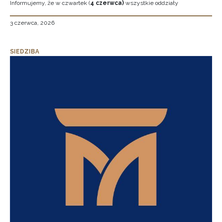
Informujemy, że w czwartek (
4 czerwca)
wszystkie oddziały
3 czerwca, 2026
SIEDZIBA