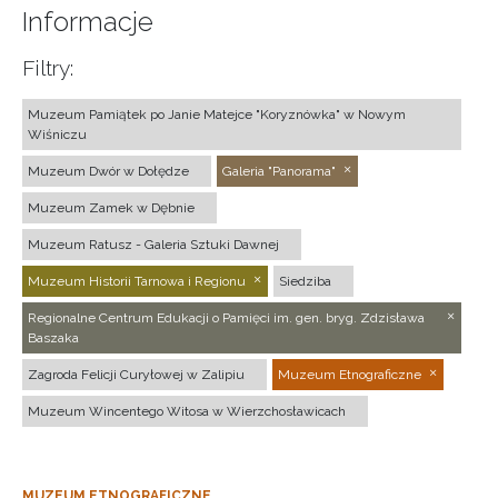
Informacje
Filtry:
Muzeum Pamiątek po Janie Matejce "Koryznówka" w Nowym
Wiśniczu
Muzeum Dwór w Dołędze
Galeria "Panorama"
Muzeum Zamek w Dębnie
Muzeum Ratusz - Galeria Sztuki Dawnej
Muzeum Historii Tarnowa i Regionu
Siedziba
Regionalne Centrum Edukacji o Pamięci im. gen. bryg. Zdzisława
Baszaka
Zagroda Felicji Curyłowej w Zalipiu
Muzeum Etnograficzne
Muzeum Wincentego Witosa w Wierzchosławicach
MUZEUM ETNOGRAFICZNE