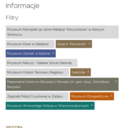
Informacje
Filtry:
Muzeum Pamiątek po Janie Matejce "Koryznówka" w Nowym
Wiśniczu
Muzeum Dwór w Dołędze
Galeria "Panorama"
Muzeum Zamek w Dębnie
Muzeum Ratusz - Galeria Sztuki Dawnej
Muzeum Historii Tarnowa i Regionu
Siedziba
Regionalne Centrum Edukacji o Pamięci im. gen. bryg. Zdzisława
Baszaka
Zagroda Felicji Curyłowej w Zalipiu
Muzeum Etnograficzne
Muzeum Wincentego Witosa w Wierzchosławicach
SIEDZIBA