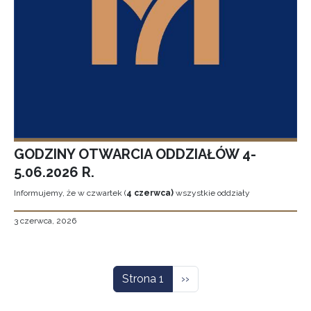
GODZINY OTWARCIA ODDZIAŁÓW 4-
5.06.2026 R.
Informujemy, że w czwartek (
4 czerwca)
wszystkie oddziały
3 czerwca, 2026
Stronicowanie
Następna strona
Strona 1
››