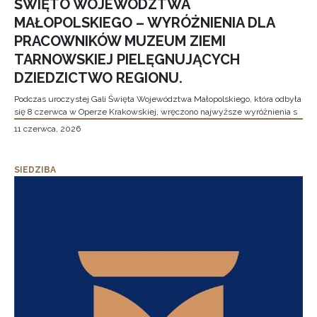
ŚWIĘTO WOJEWÓDZTWA
MAŁOPOLSKIEGO – WYRÓŻNIENIA DLA
PRACOWNIKÓW MUZEUM ZIEMI
TARNOWSKIEJ PIELĘGNUJĄCYCH
DZIEDZICTWO REGIONU.
Podczas uroczystej Gali Święta Województwa Małopolskiego, która odbyła
się 8 czerwca w Operze Krakowskiej, wręczono najwyższe wyróżnienia s
11 czerwca, 2026
SIEDZIBA