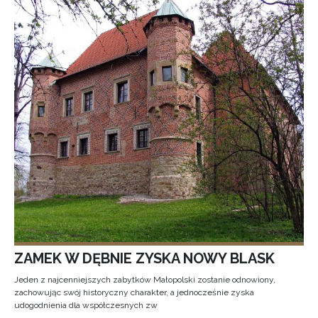
ZAMEK W DĘBNIE ZYSKA NOWY BLASK
Jeden z najcenniejszych zabytków Małopolski zostanie odnowiony,
zachowując swój historyczny charakter, a jednocześnie zyska
udogodnienia dla współczesnych zw