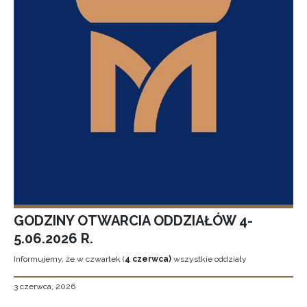
GODZINY OTWARCIA ODDZIAŁÓW 4-
5.06.2026 R.
Informujemy, że w czwartek (
4 czerwca)
wszystkie oddziały
3 czerwca, 2026