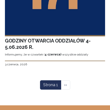
GODZINY OTWARCIA ODDZIAŁÓW 4-
5.06.2026 R.
Informujemy, że w czwartek (
4 czerwca)
wszystkie oddziały
3 czerwca, 2026
Stronicowanie
Następna strona
Strona 1
››