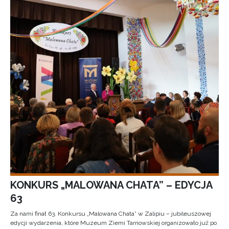
KONKURS „MALOWANA CHATA” – EDYCJA
63
Za nami finał 63. Konkursu „Malowana Chata” w Zalipiu – jubileuszowej
edycji wydarzenia, które Muzeum Ziemi Tarnowskiej organizowało już po