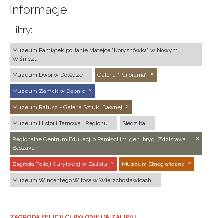
Informacje
Filtry:
Muzeum Pamiątek po Janie Matejce "Koryznówka" w Nowym
Wiśniczu
Muzeum Dwór w Dołędze
Galeria "Panorama"
Muzeum Zamek w Dębnie
Muzeum Ratusz - Galeria Sztuki Dawnej
Muzeum Historii Tarnowa i Regionu
Siedziba
Regionalne Centrum Edukacji o Pamięci im. gen. bryg. Zdzisława
Baszaka
Zagroda Felicji Curyłowej w Zalipiu
Muzeum Etnograficzne
Muzeum Wincentego Witosa w Wierzchosławicach
ZAGRODA FELICJI CURYŁOWEJ W ZALIPIU