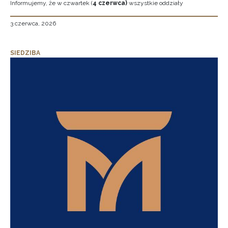
Informujemy, że w czwartek (
4 czerwca)
wszystkie oddziały
3 czerwca, 2026
SIEDZIBA