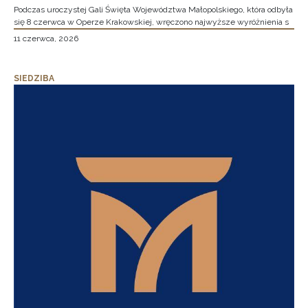
Podczas uroczystej Gali Święta Województwa Małopolskiego, która odbyła
się 8 czerwca w Operze Krakowskiej, wręczono najwyższe wyróżnienia s
11 czerwca, 2026
SIEDZIBA