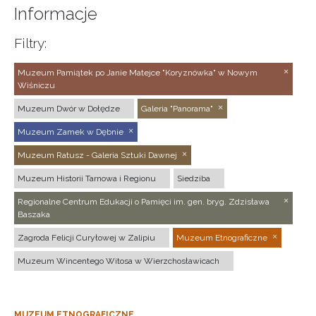
Informacje
Filtry:
Muzeum Pamiątek po Janie Matejce "Koryznówka" w Nowym
Wiśniczu
Muzeum Dwór w Dołędze
Galeria "Panorama"
Muzeum Zamek w Dębnie
Muzeum Ratusz - Galeria Sztuki Dawnej
Muzeum Historii Tarnowa i Regionu
Siedziba
Regionalne Centrum Edukacji o Pamięci im. gen. bryg. Zdzisława
Baszaka
Zagroda Felicji Curyłowej w Zalipiu
Muzeum Etnograficzne
Muzeum Wincentego Witosa w Wierzchosławicach
MUZEUM ETNOGRAFICZNE