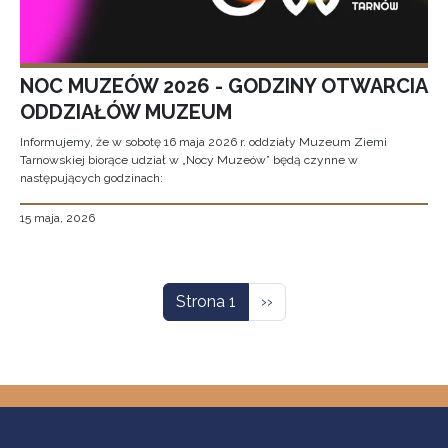
NOC MUZEÓW 2026 - GODZINY OTWARCIA
ODDZIAŁÓW MUZEUM
Informujemy, że w sobotę 16 maja 2026 r. oddziały Muzeum Ziemi
Tarnowskiej biorące udział w „Nocy Muzeów” będą czynne w
następujących godzinach:
15 maja, 2026
Stronicowanie
Następna strona
Strona 1
››