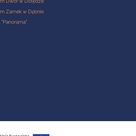
m Dwór w Dołędze
m Zamek w Dębnie
a "Panorama"