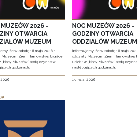
 MUZEÓW 2026 -
NOC MUZEÓW 2026 -
ZINY OTWARCIA
GODZINY OTWARCIA
ZIAŁÓW MUZEUM
ODDZIAŁÓW MUZEUM
jemy, że w sobotę 16 maja 2026 r.
Informujemy, że w sobotę 16 maja 2026
y Muzeum Ziemi Tarnowskiej biorące
oddziały Muzeum Ziemi Tarnowskiej 
w „Nocy Muzeów” będą czynne w
udział w „Nocy Muzeów” będą czynn
jących godzinach:
następujących godzinach:
, 2026
15 maja, 2026
BA