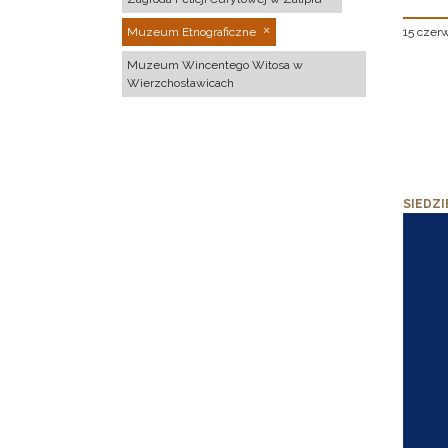
15 czer
Muzeum Etnograficzne
Muzeum Wincentego Witosa w
Wierzchosławicach
SIEDZI