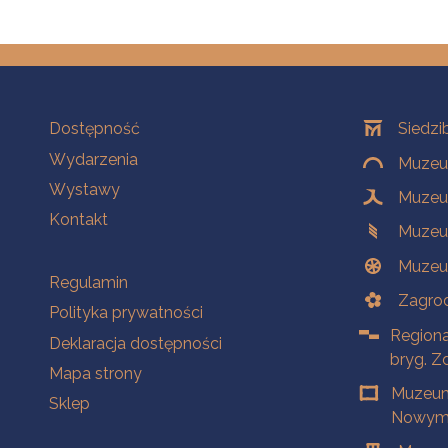
Na skróty
Oddziały
Dostępność
Siedzi
Wydarzenia
Muzeum
Wystawy
Muzeum
Kontakt
Muzeu
Muzeu
Na skróty
Regulamin
Zagrod
Polityka prywatności
Regiona
Deklaracja dostępności
bryg. Z
Mapa strony
Muzeum
Sklep
Nowym 