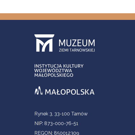
Informacje kontaktowe
Rynek 3, 33-100 Tarnów
NIP: 873-000-76-51
REGON: 850012309