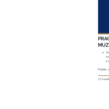
PRA
MUZE
Si
wy
a 
Piątek, 
27 kwie
Stron