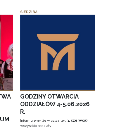
SIEDZIBA
TWA
GODZINY OTWARCIA
ODDZIAŁÓW 4-5.06.2026
R.
EUM
Informujemy, że w czwartek (
4 czerwca)
wszystkie oddziały