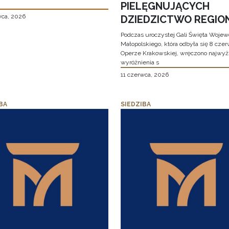
PIELĘGNUJĄCYCH
wca, 2026
DZIEDZICTWO REGIO
Podczas uroczystej Gali Święta Woje
Małopolskiego, która odbyła się 8 cze
Operze Krakowskiej, wręczono najwy
wyróżnienia s
11 czerwca, 2026
BA
SIEDZIBA