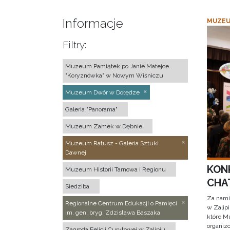
Informacje
MUZEU
Filtry:
Muzeum Pamiątek po Janie Matejce
"Koryznówka" w Nowym Wiśniczu
Muzeum Dwór w Dołędze
Galeria "Panorama"
Muzeum Zamek w Dębnie
Muzeum Ratusz - Galeria Sztuki
Dawnej
KON
Muzeum Historii Tarnowa i Regionu
CHAT
Siedziba
Za nami
Regionalne Centrum Edukacji o Pamięci
w Zalip
im. gen. bryg. Zdzisława Baszaka
które M
organizo
Zagroda Felicji Curyłowej w Zalipiu