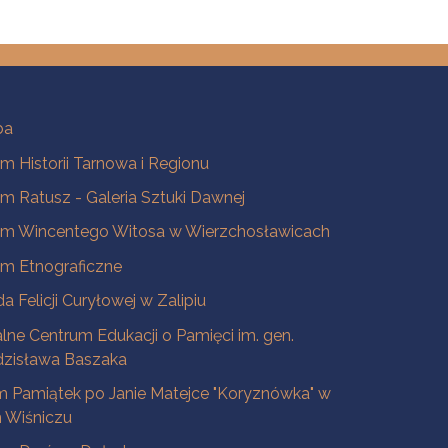
ba
 Historii Tarnowa i Regionu
 Ratusz - Galeria Sztuki Dawnej
m Wincentego Witosa w Wierzchosławicach
m Etnograficzne
a Felicji Curyłowej w Zalipiu
lne Centrum Edukacji o Pamięci im. gen.
dzisława Baszaka
 Pamiątek po Janie Matejce "Koryznówka" w
Wiśniczu