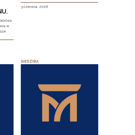
3 czerwca, 2026
NU.
wództwa
rwca w
ższe
SIEDZIBA