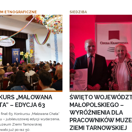
M ETNOGRAFICZNE
SIEDZIBA
KURS „MALOWANA
ŚWIĘTO WOJEWÓDZ
A” – EDYCJA 63
MAŁOPOLSKIEGO –
WYRÓŻNIENIA DLA
 finał 63. Konkursu „Malowana Chata”
PRACOWNIKÓW MUZ
iu – jubileuszowej edycji wydarzenia,
uzeum Ziemi Tarnowskiej
ZIEMI TARNOWSKIEJ
wało już po raz 50.