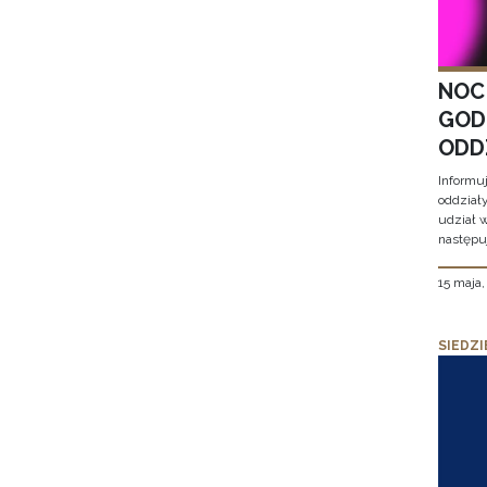
NOC
GOD
ODD
Informu
oddział
udział 
następu
15 maja
SIEDZI