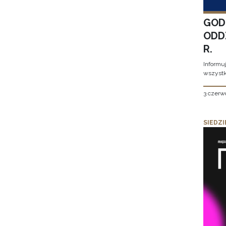
GOD
ODD
R.
Informu
wszystk
3 czerw
SIEDZI