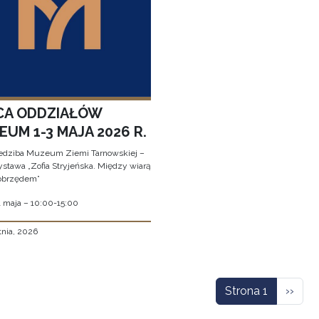
CA ODDZIAŁÓW
UM 1-3 MAJA 2026 R.
edziba Muzeum Ziemi Tarnowskiej –
stawa „Zofia Stryjeńska. Między wiarą
obrzędem”
1 maja – 10:00-15:00
tnia, 2026
icowanie
Nastę
Strona 1
››