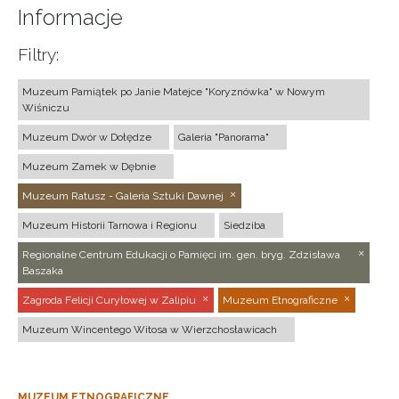
Informacje
Filtry:
Muzeum Pamiątek po Janie Matejce "Koryznówka" w Nowym
Wiśniczu
Muzeum Dwór w Dołędze
Galeria "Panorama"
Muzeum Zamek w Dębnie
Muzeum Ratusz - Galeria Sztuki Dawnej
Muzeum Historii Tarnowa i Regionu
Siedziba
Regionalne Centrum Edukacji o Pamięci im. gen. bryg. Zdzisława
Baszaka
Zagroda Felicji Curyłowej w Zalipiu
Muzeum Etnograficzne
Muzeum Wincentego Witosa w Wierzchosławicach
MUZEUM ETNOGRAFICZNE