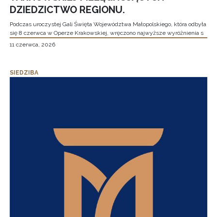
DZIEDZICTWO REGIONU.
Podczas uroczystej Gali Święta Województwa Małopolskiego, która odbyła
się 8 czerwca w Operze Krakowskiej, wręczono najwyższe wyróżnienia s
11 czerwca, 2026
SIEDZIBA