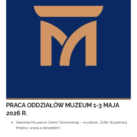
PRACA ODDZIAŁÓW MUZEUM 1-3 MAJA
2026 R.
Siedziba Muzeum Ziemi Tarnowskiej – wystawa „Zofia Stryjeńska.
Między wiarą a obrzędem”