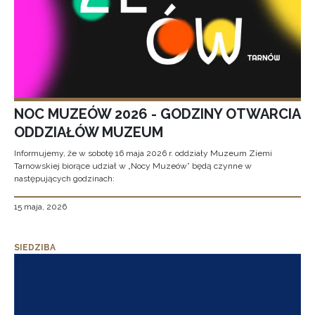
NOC MUZEÓW 2026 - GODZINY OTWARCIA
ODDZIAŁÓW MUZEUM
Informujemy, że w sobotę 16 maja 2026 r. oddziały Muzeum Ziemi
Tarnowskiej biorące udział w „Nocy Muzeów” będą czynne w
następujących godzinach:
15 maja, 2026
SIEDZIBA