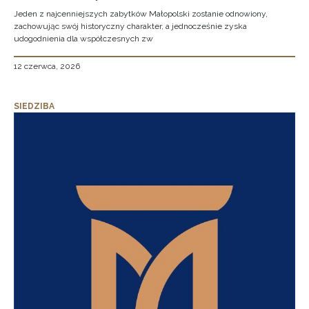
Jeden z najcenniejszych zabytków Małopolski zostanie odnowiony,
zachowując swój historyczny charakter, a jednocześnie zyska
udogodnienia dla współczesnych zw
12 czerwca, 2026
SIEDZIBA