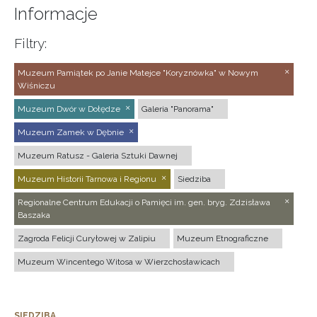
Informacje
Filtry:
Muzeum Pamiątek po Janie Matejce "Koryznówka" w Nowym
Wiśniczu
Muzeum Dwór w Dołędze
Galeria "Panorama"
Muzeum Zamek w Dębnie
Muzeum Ratusz - Galeria Sztuki Dawnej
Muzeum Historii Tarnowa i Regionu
Siedziba
Regionalne Centrum Edukacji o Pamięci im. gen. bryg. Zdzisława
Baszaka
Zagroda Felicji Curyłowej w Zalipiu
Muzeum Etnograficzne
Muzeum Wincentego Witosa w Wierzchosławicach
SIEDZIBA