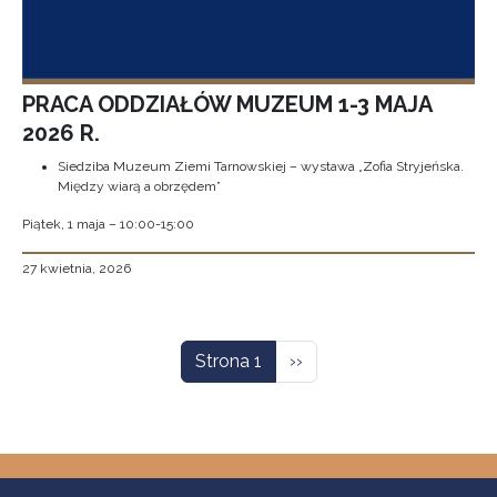
PRACA ODDZIAŁÓW MUZEUM 1-3 MAJA
2026 R.
Siedziba Muzeum Ziemi Tarnowskiej – wystawa „Zofia Stryjeńska.
Między wiarą a obrzędem”
Piątek, 1 maja – 10:00-15:00
27 kwietnia, 2026
Stronicowanie
Następna strona
Strona 1
››