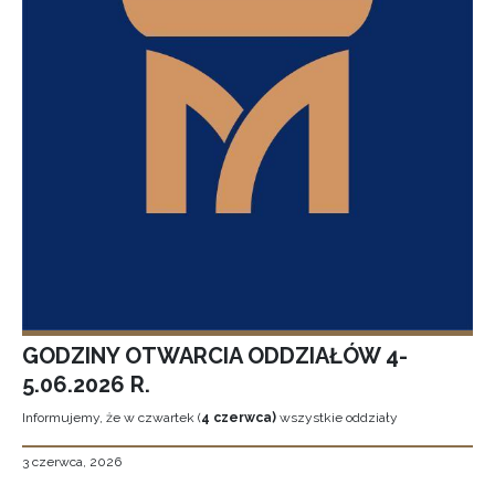
GODZINY OTWARCIA ODDZIAŁÓW 4-
5.06.2026 R.
Informujemy, że w czwartek (
4 czerwca)
wszystkie oddziały
3 czerwca, 2026