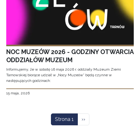
NOC MUZEÓW 2026 - GODZINY OTWARCIA
ODDZIAŁÓW MUZEUM
Informujemy, że w sobotę 16 maja 2026 r. oddziały Muzeum Ziemi
Tarnowskiej biorące udział w „Nocy Muzeów” będą czynne w
następujących godzinach:
15 maja, 2026
Stronicowanie
Następna strona
Strona 1
››