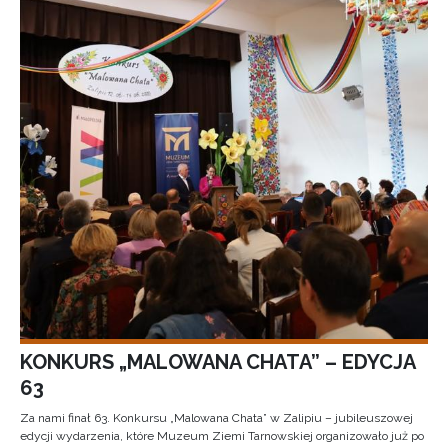
KONKURS „MALOWANA CHATA” – EDYCJA
63
Za nami finał 63. Konkursu „Malowana Chata” w Zalipiu – jubileuszowej
edycji wydarzenia, które Muzeum Ziemi Tarnowskiej organizowało już po