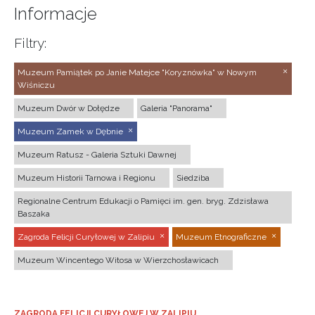
Informacje
Filtry:
Muzeum Pamiątek po Janie Matejce "Koryznówka" w Nowym
Wiśniczu
Muzeum Dwór w Dołędze
Galeria "Panorama"
Muzeum Zamek w Dębnie
Muzeum Ratusz - Galeria Sztuki Dawnej
Muzeum Historii Tarnowa i Regionu
Siedziba
Regionalne Centrum Edukacji o Pamięci im. gen. bryg. Zdzisława
Baszaka
Zagroda Felicji Curyłowej w Zalipiu
Muzeum Etnograficzne
Muzeum Wincentego Witosa w Wierzchosławicach
ZAGRODA FELICJI CURYŁOWEJ W ZALIPIU