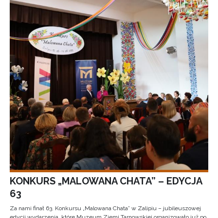
KONKURS „MALOWANA CHATA” – EDYCJA
63
Za nami finał 63. Konkursu „Malowana Chata” w Zalipiu – jubileuszowej
edycji wydarzenia, które Muzeum Ziemi Tarnowskiej organizowało już po