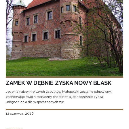
ZAMEK W DĘBNIE ZYSKA NOWY BLASK
Jeden z najcenniejszych zabytków Małopolski zostanie odnowiony,
zachowując swój historyczny charakter, a jednocześnie zyska
udogodnienia dla współczesnych zw
12 czerwca, 2026