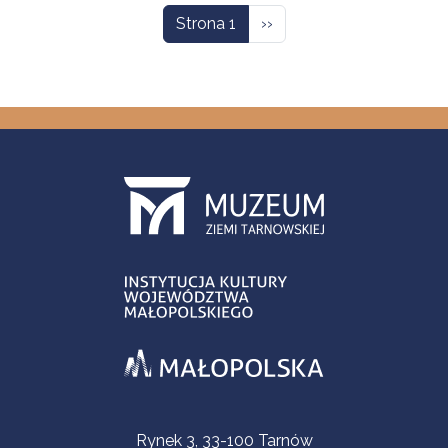
Następna strona
Strona 1
››
Informacje kontaktowe
Rynek 3, 33-100 Tarnów