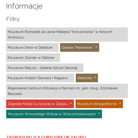
Informacje
Filtry:
Muzeum Pamiątek po Janie Matejce "Koryznówka" w Nowym
Wiśniczu
Muzeum Dwór w Dołędze
Galeria "Panorama"
Muzeum Zamek w Dębnie
Muzeum Ratusz - Galeria Sztuki Dawnej
Muzeum Historii Tarnowa i Regionu
Siedziba
Regionalne Centrum Edukacji o Pamięci im. gen. bryg. Zdzisława
Baszaka
Zagroda Felicji Curyłowej w Zalipiu
Muzeum Etnograficzne
Muzeum Wincentego Witosa w Wierzchosławicach
ZAGRODA FELICJI CURYŁOWEJ W ZALIPIU