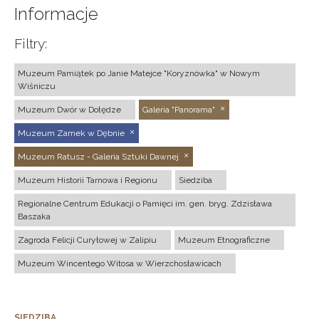
Informacje
Filtry:
Muzeum Pamiątek po Janie Matejce "Koryznówka" w Nowym
Wiśniczu
Muzeum Dwór w Dołędze
Galeria "Panorama"
Muzeum Zamek w Dębnie
Muzeum Ratusz - Galeria Sztuki Dawnej
Muzeum Historii Tarnowa i Regionu
Siedziba
Regionalne Centrum Edukacji o Pamięci im. gen. bryg. Zdzisława
Baszaka
Zagroda Felicji Curyłowej w Zalipiu
Muzeum Etnograficzne
Muzeum Wincentego Witosa w Wierzchosławicach
SIEDZIBA