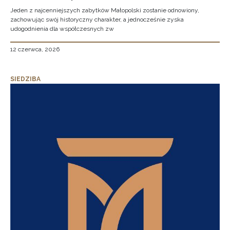
Jeden z najcenniejszych zabytków Małopolski zostanie odnowiony,
zachowując swój historyczny charakter, a jednocześnie zyska
udogodnienia dla współczesnych zw
12 czerwca, 2026
SIEDZIBA