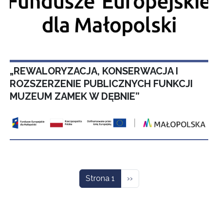
„REWALORYZACJA, KONSERWACJA I
ROZSZERZENIE PUBLICZNYCH FUNKCJI
MUZEUM ZAMEK W DĘBNIE”
Stronicowanie
Następna strona
Strona 1
››