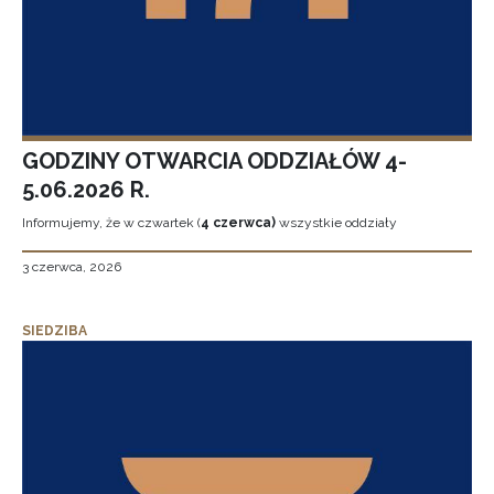
GODZINY OTWARCIA ODDZIAŁÓW 4-
5.06.2026 R.
Informujemy, że w czwartek (
4 czerwca)
wszystkie oddziały
3 czerwca, 2026
SIEDZIBA