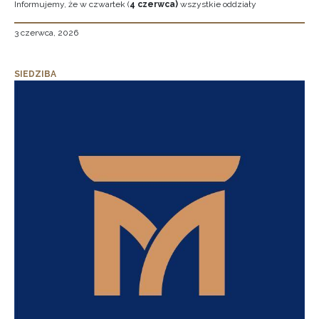
Informujemy, że w czwartek (
4 czerwca)
wszystkie oddziały
3 czerwca, 2026
SIEDZIBA