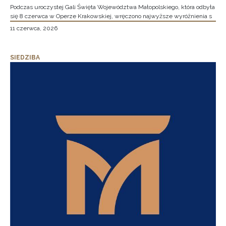
Podczas uroczystej Gali Święta Województwa Małopolskiego, która odbyła
się 8 czerwca w Operze Krakowskiej, wręczono najwyższe wyróżnienia s
11 czerwca, 2026
SIEDZIBA