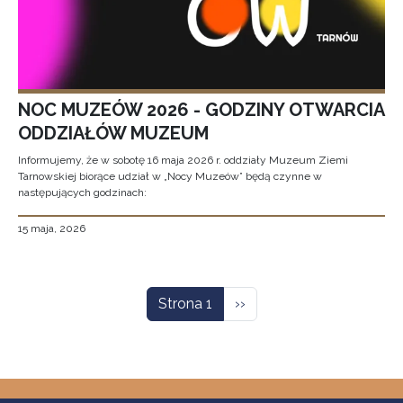
NOC MUZEÓW 2026 - GODZINY OTWARCIA
ODDZIAŁÓW MUZEUM
Informujemy, że w sobotę 16 maja 2026 r. oddziały Muzeum Ziemi
Tarnowskiej biorące udział w „Nocy Muzeów” będą czynne w
następujących godzinach:
15 maja, 2026
Stronicowanie
Następna strona
Strona 1
››