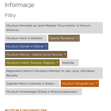
Informacje
Filtry:
Muzeum Pamiątek po Janie Matejce "Koryznówka" w Nowym
Wiśniczu
Muzeum Dwór w Dołędze
Galeria "Panorama"
Muzeum Zamek w Dębnie
Muzeum Ratusz - Galeria Sztuki Dawnej
Muzeum Historii Tarnowa i Regionu
Siedziba
Regionalne Centrum Edukacji o Pamięci im. gen. bryg. Zdzisława
Baszaka
Zagroda Felicji Curyłowej w Zalipiu
Muzeum Etnograficzne
Muzeum Wincentego Witosa w Wierzchosławicach
MUZEUM ETNOGRAFICZNE