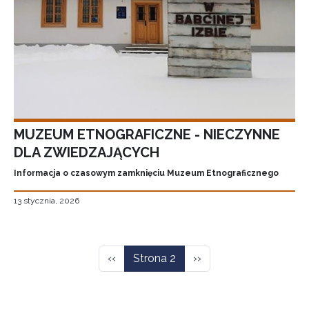
MUZEUM ETNOGRAFICZNE - NIECZYNNE
DLA ZWIEDZAJĄCYCH
Informacja o czasowym zamknięciu Muzeum Etnograficznego
13 stycznia, 2026
Stronicowanie
Poprzednia strona
Następna strona
‹‹
Strona 2
››