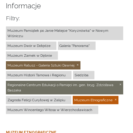
Informacje
Filtry:
Muzeum Pamiątek po Janie Matejce "Koryznówka" w Nowym
Wiśniczu
Muzeum Dwór w Dołędze
Galeria "Panorama"
Muzeum Zamek w Dębnie
Muzeum Ratusz - Galeria Sztuki Dawnej
Muzeum Historii Tarnowa i Regionu
Siedziba
Regionalne Centrum Edukacji o Pamięci im. gen. bryg. Zdzisława
Baszaka
Zagroda Felicji Curyłowej w Zalipiu
Muzeum Etnograficzne
Muzeum Wincentego Witosa w Wierzchosławicach
MUZEUM ETNOGRAFICZNE