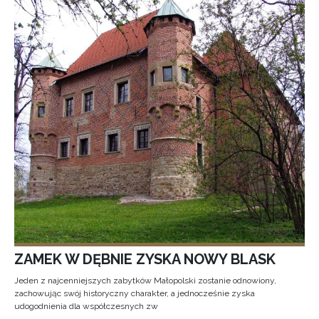
ZAMEK W DĘBNIE ZYSKA NOWY BLASK
Jeden z najcenniejszych zabytków Małopolski zostanie odnowiony,
zachowując swój historyczny charakter, a jednocześnie zyska
udogodnienia dla współczesnych zw