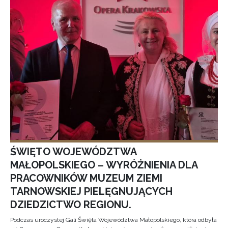
ŚWIĘTO WOJEWÓDZTWA
MAŁOPOLSKIEGO – WYRÓŻNIENIA DLA
PRACOWNIKÓW MUZEUM ZIEMI
TARNOWSKIEJ PIELĘGNUJĄCYCH
DZIEDZICTWO REGIONU.
Podczas uroczystej Gali Święta Województwa Małopolskiego, która odbyła