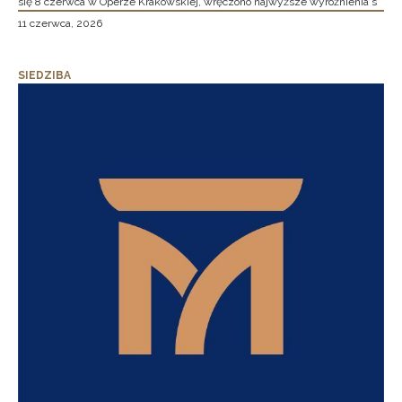
się 8 czerwca w Operze Krakowskiej, wręczono najwyższe wyróżnienia s
11 czerwca, 2026
SIEDZIBA