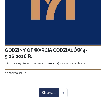
GODZINY OTWARCIA ODDZIAŁÓW 4-
5.06.2026 R.
Informujemy, że w czwartek (
4 czerwca)
wszystkie oddziały
3 czerwca, 2026
Stronicowanie
Następna strona
Strona 1
››