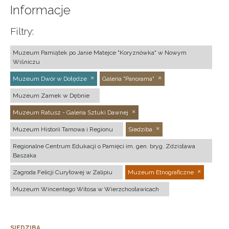
Informacje
Filtry:
Muzeum Pamiątek po Janie Matejce "Koryznówka" w Nowym
Wiśniczu
Muzeum Dwór w Dołędze
Galeria "Panorama"
Muzeum Zamek w Dębnie
Muzeum Ratusz - Galeria Sztuki Dawnej
Muzeum Historii Tarnowa i Regionu
Siedziba
Regionalne Centrum Edukacji o Pamięci im. gen. bryg. Zdzisława
Baszaka
Zagroda Felicji Curyłowej w Zalipiu
Muzeum Etnograficzne
Muzeum Wincentego Witosa w Wierzchosławicach
SIEDZIBA