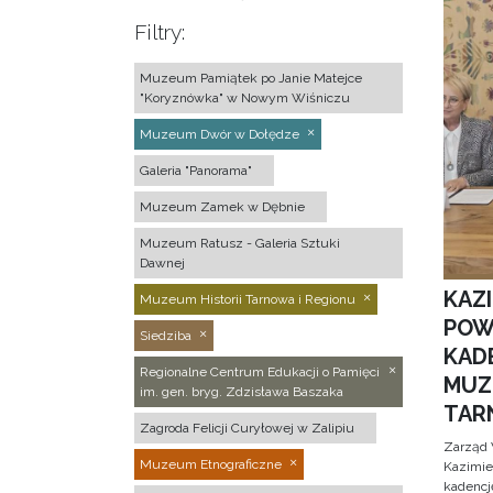
Filtry:
Muzeum Pamiątek po Janie Matejce
"Koryznówka" w Nowym Wiśniczu
Muzeum Dwór w Dołędze
Galeria "Panorama"
Muzeum Zamek w Dębnie
Muzeum Ratusz - Galeria Sztuki
Dawnej
KAZ
Muzeum Historii Tarnowa i Regionu
POW
Siedziba
KAD
Regionalne Centrum Edukacji o Pamięci
MUZ
im. gen. bryg. Zdzisława Baszaka
TAR
Zagroda Felicji Curyłowej w Zalipiu
Zarząd 
Muzeum Etnograficzne
Kazimier
kadencj