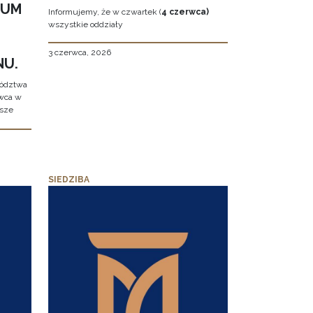
EUM
Informujemy, że w czwartek (
4 czerwca)
wszystkie oddziały
3 czerwca, 2026
NU.
wództwa
rwca w
ższe
SIEDZIBA