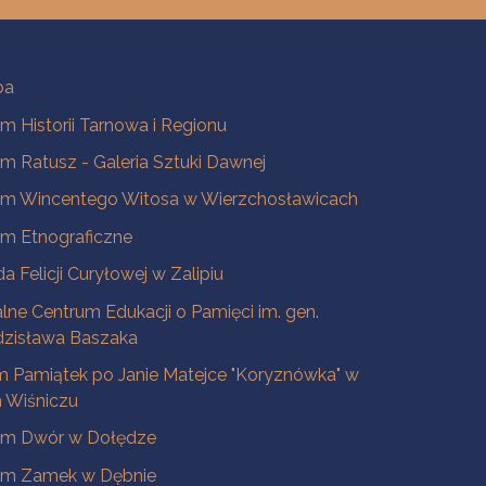
ba
 Historii Tarnowa i Regionu
 Ratusz - Galeria Sztuki Dawnej
m Wincentego Witosa w Wierzchosławicach
m Etnograficzne
a Felicji Curyłowej w Zalipiu
lne Centrum Edukacji o Pamięci im. gen.
dzisława Baszaka
 Pamiątek po Janie Matejce "Koryznówka" w
Wiśniczu
m Dwór w Dołędze
m Zamek w Dębnie