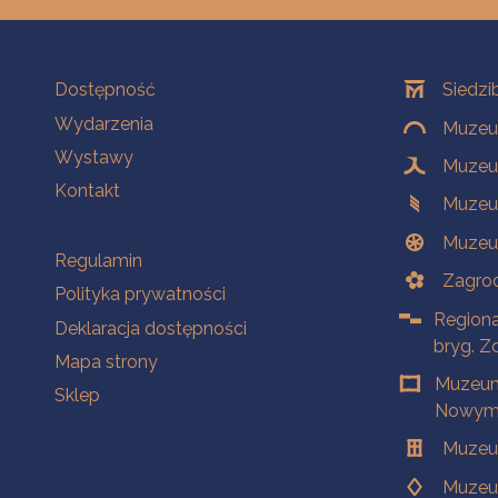
Na skróty
Oddziały
Dostępność
Siedzi
Wydarzenia
Muzeum
Wystawy
Muzeum
Kontakt
Muzeu
Muzeu
Na skróty
Regulamin
Zagrod
Polityka prywatności
Regiona
Deklaracja dostępności
bryg. Z
Mapa strony
Muzeum
Sklep
Nowym 
Muzeu
Muzeu