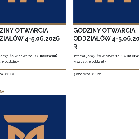
ZINY OTWARCIA
GODZINY OTWARCIA
ZIAŁÓW 4-5.06.2026
ODDZIAŁÓW 4-5.06.2
R.
jemy, że w czwartek (
4 czerwca)
Informujemy, że w czwartek (
4 czerw
ie oddziały
wszystkie oddziały
ca, 2026
3 czerwca, 2026
BA