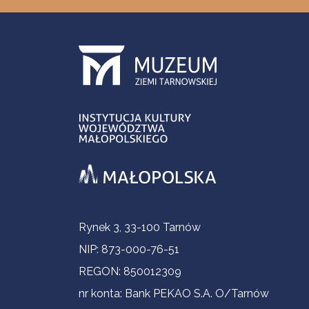
Informacje kontaktowe
Rynek 3, 33-100 Tarnów
NIP: 873-000-76-51
REGON: 850012309
nr konta: Bank PEKAO S.A. O/Tarnów