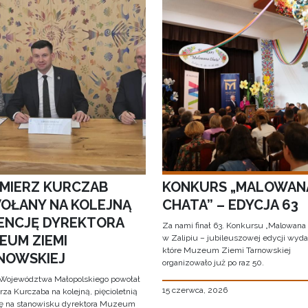
IMIERZ KURCZAB
KONKURS „MALOWAN
OŁANY NA KOLEJNĄ
CHATA” – EDYCJA 63
ENCJĘ DYREKTORA
Za nami finał 63. Konkursu „Malowana
EUM ZIEMI
w Zalipiu – jubileuszowej edycji wyda
które Muzeum Ziemi Tarnowskiej
NOWSKIEJ
organizowało już po raz 50.
Województwa Małopolskiego powołał
15 czerwca, 2026
za Kurczaba na kolejną, pięcioletnią
ę na stanowisku dyrektora Muzeum