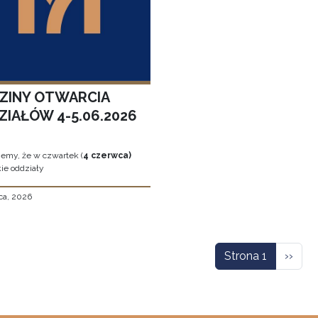
ZINY OTWARCIA
ZIAŁÓW 4-5.06.2026
jemy, że w czwartek (
4 czerwca)
ie oddziały
ca, 2026
icowanie
Nastę
Strona 1
››