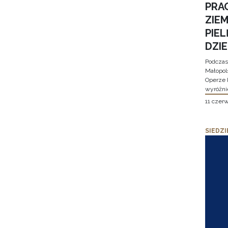
PRA
ZIE
PIE
DZI
Podczas
Małopol
Operze 
wyróżni
11 czer
SIEDZI