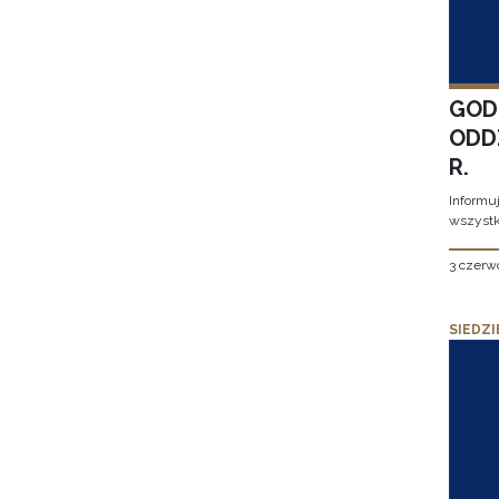
GOD
ODD
R.
Informu
wszystk
3 czerw
SIEDZI