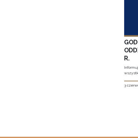
GOD
ODD
R.
Informu
wszystk
3 czerw
Stron