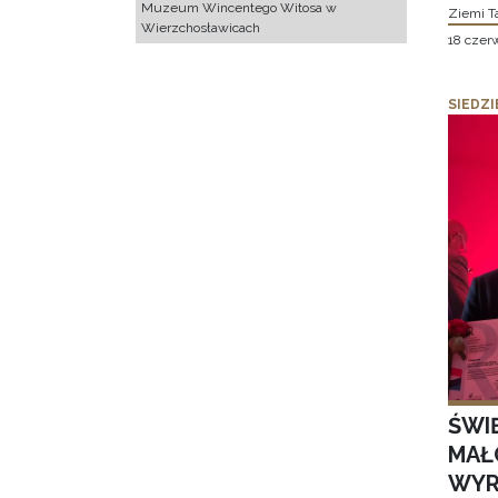
Muzeum Wincentego Witosa w
Ziemi T
Wierzchosławicach
18 czer
SIEDZI
ŚWI
MAŁ
WYR