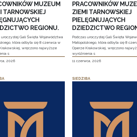
COWNIKÓW MUZEUM
PRACOWNIKÓW MUZ
MI TARNOWSKIEJ
ZIEMI TARNOWSKIEJ
LĘGNUJĄCYCH
PIELĘGNUJĄCYCH
EDZICTWO REGIONU.
DZIEDZICTWO REGIO
 uroczystej Gali Święta Województwa
Podczas uroczystej Gali Święta Woje
skiego, która odbyła się 8 czerwca w
Małopolskiego, która odbyła się 8 cze
Krakowskiej, wręczono najwyższe
Operze Krakowskiej, wręczono najwy
enia s
wyróżnienia s
wca, 2026
11 czerwca, 2026
BA
SIEDZIBA