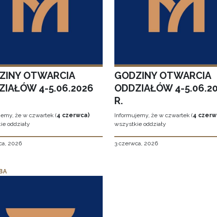
ZINY OTWARCIA
GODZINY OTWARCIA
ZIAŁÓW 4-5.06.2026
ODDZIAŁÓW 4-5.06.2
R.
jemy, że w czwartek (
4 czerwca)
Informujemy, że w czwartek (
4 czerw
ie oddziały
wszystkie oddziały
ca, 2026
3 czerwca, 2026
BA