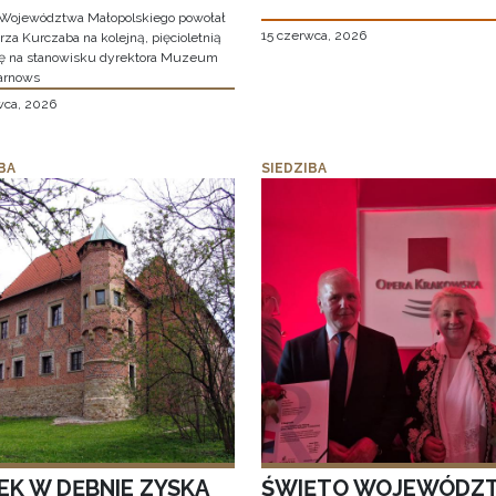
Województwa Małopolskiego powołał
15 czerwca, 2026
za Kurczaba na kolejną, pięcioletnią
ę na stanowisku dyrektora Muzeum
arnows
wca, 2026
BA
SIEDZIBA
EK W DĘBNIE ZYSKA
ŚWIĘTO WOJEWÓDZ