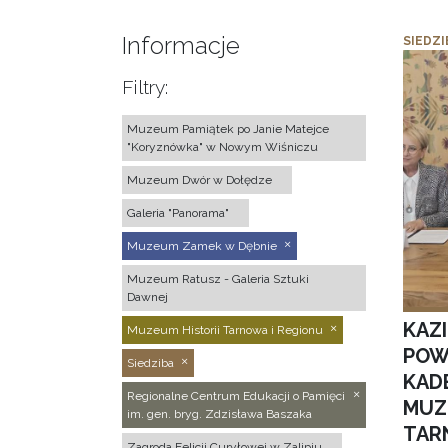
Informacje
SIEDZI
Filtry:
Muzeum Pamiątek po Janie Matejce
"Koryznówka" w Nowym Wiśniczu
Muzeum Dwór w Dołędze
Galeria "Panorama"
Muzeum Zamek w Dębnie
Muzeum Ratusz - Galeria Sztuki
Dawnej
KAZ
Muzeum Historii Tarnowa i Regionu
POW
Siedziba
KAD
Regionalne Centrum Edukacji o Pamięci
MUZ
im. gen. bryg. Zdzisława Baszaka
TAR
Zagroda Felicji Curyłowej w Zalipiu