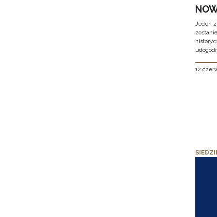
NOW
Jeden z
zostani
historyc
udogodn
12 czer
SIEDZI