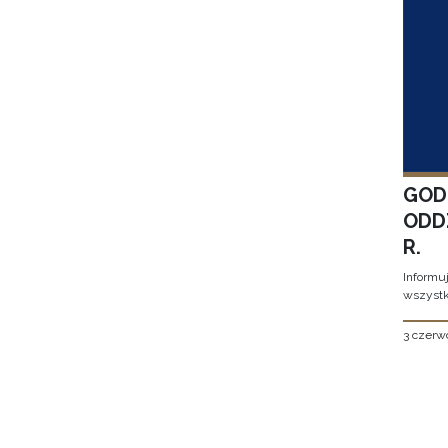
GOD
ODD
R.
Informu
wszystk
3 czerw
Stron