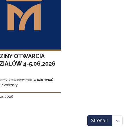
ZINY OTWARCIA
ZIAŁÓW 4-5.06.2026
jemy, że w czwartek (
4 czerwca)
ie oddziały
ca, 2026
icowanie
Nastę
Strona 1
››