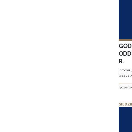
GOD
ODD
R.
Informu
wszystk
3 czerw
SIEDZI