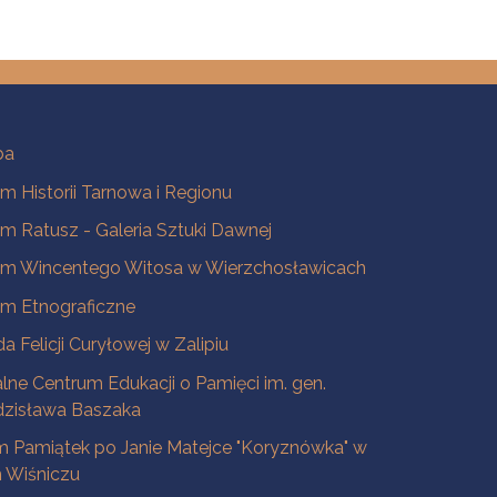
ba
 Historii Tarnowa i Regionu
 Ratusz - Galeria Sztuki Dawnej
m Wincentego Witosa w Wierzchosławicach
m Etnograficzne
a Felicji Curyłowej w Zalipiu
lne Centrum Edukacji o Pamięci im. gen.
dzisława Baszaka
 Pamiątek po Janie Matejce "Koryznówka" w
Wiśniczu