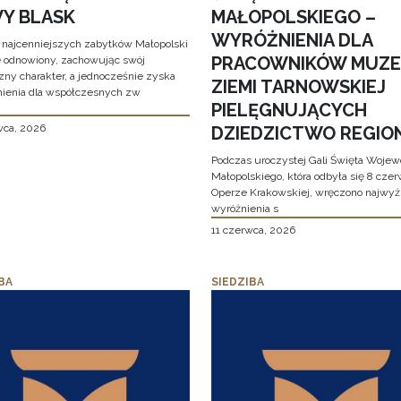
Y BLASK
MAŁOPOLSKIEGO –
WYRÓŻNIENIA DLA
 najcenniejszych zabytków Małopolski
PRACOWNIKÓW MUZ
e odnowiony, zachowując swój
zny charakter, a jednocześnie zyska
ZIEMI TARNOWSKIEJ
ienia dla współczesnych zw
PIELĘGNUJĄCYCH
wca, 2026
DZIEDZICTWO REGIO
Podczas uroczystej Gali Święta Woje
Małopolskiego, która odbyła się 8 cze
Operze Krakowskiej, wręczono najwy
wyróżnienia s
11 czerwca, 2026
BA
SIEDZIBA