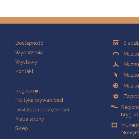
Na skróty
Oddziały
Dostępność
Siedzi
Wydarzenia
Muzeum
Wystawy
Muzeum
Kontakt
Muzeu
Muzeu
Na skróty
Regulamin
Zagrod
Polityka prywatności
Regiona
Deklaracja dostępności
bryg. Z
Mapa strony
Muzeum
Sklep
Nowym 