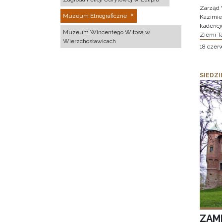
Zarząd 
Muzeum Etnograficzne
Kazimier
kadencj
Muzeum Wincentego Witosa w
Ziemi T
Wierzchosławicach
18 czer
SIEDZI
ZAM