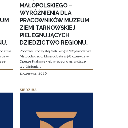
MAŁOPOLSKIEGO –
WYRÓŻNIENIA DLA
EUM
PRACOWNIKÓW MUZEUM
ZIEMI TARNOWSKIEJ
PIELĘGNUJĄCYCH
NU.
DZIEDZICTWO REGIONU.
wództwa
Podczas uroczystej Gali Święta Województwa
rwca w
Małopolskiego, która odbyła się 8 czerwca w
ższe
Operze Krakowskiej, wręczono najwyższe
wyróżnienia s
11 czerwca, 2026
SIEDZIBA