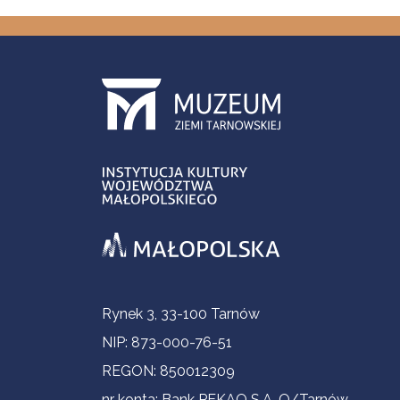
Informacje kontaktowe
Rynek 3, 33-100 Tarnów
NIP: 873-000-76-51
REGON: 850012309
nr konta: Bank PEKAO S.A. O/Tarnów