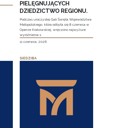
PIELĘGNUJĄCYCH
DZIEDZICTWO REGIONU.
Podczas uroczystej Gali Święta Województwa
Małopolskiego, która odbyła się 8 czerwca w
Operze Krakowskiej, wręczono najwyższe
wyróżnienia s
11 czerwca, 2026
SIEDZIBA