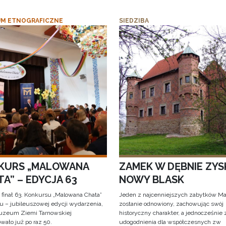
M ETNOGRAFICZNE
SIEDZIBA
KURS „MALOWANA
ZAMEK W DĘBNIE ZYS
A” – EDYCJA 63
NOWY BLASK
 finał 63. Konkursu „Malowana Chata”
Jeden z najcenniejszych zabytków Ma
iu – jubileuszowej edycji wydarzenia,
zostanie odnowiony, zachowując swój
uzeum Ziemi Tarnowskiej
historyczny charakter, a jednocześnie
wało już po raz 50.
udogodnienia dla współczesnych zw