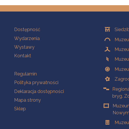
Na skróty
Oddziały
Dostępność
Siedzi
Wydarzenia
Muzeum
Wystawy
Muzeum
Kontakt
Muzeu
Muzeu
Na skróty
Regulamin
Zagrod
Polityka prywatności
Regiona
Deklaracja dostępności
bryg. Z
Mapa strony
Muzeum
Sklep
Nowym 
Muzeu