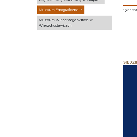
15 czer
Muzeum Etnograficzne
Muzeum Wincentego Witosa w
Wierzchosławicach
SIEDZI