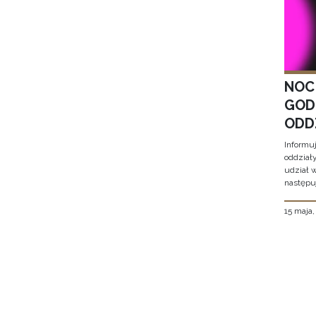
NOC
GOD
ODD
Informu
oddział
udział 
następu
15 maja
Stron