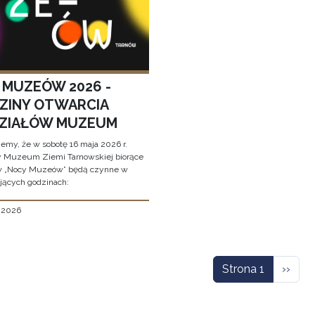
 MUZEÓW 2026 -
ZINY OTWARCIA
ZIAŁÓW MUZEUM
jemy, że w sobotę 16 maja 2026 r.
y Muzeum Ziemi Tarnowskiej biorące
w „Nocy Muzeów” będą czynne w
jących godzinach:
, 2026
icowanie
Nastę
Strona 1
››