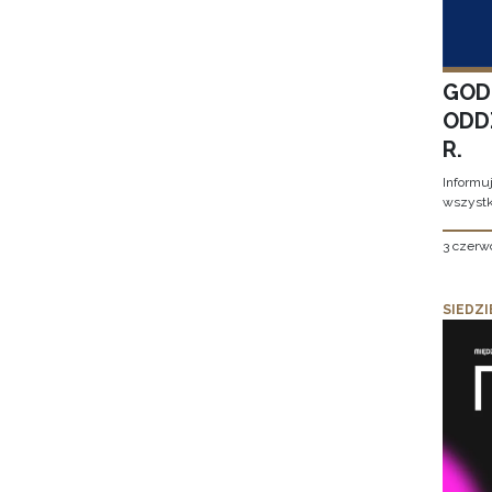
GOD
ODD
R.
Informu
wszystk
3 czerw
SIEDZI