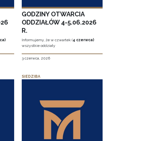
GODZINY OTWARCIA
026
ODDZIAŁÓW 4-5.06.2026
R.
ca)
Informujemy, że w czwartek (
4 czerwca)
wszystkie oddziały
3 czerwca, 2026
SIEDZIBA