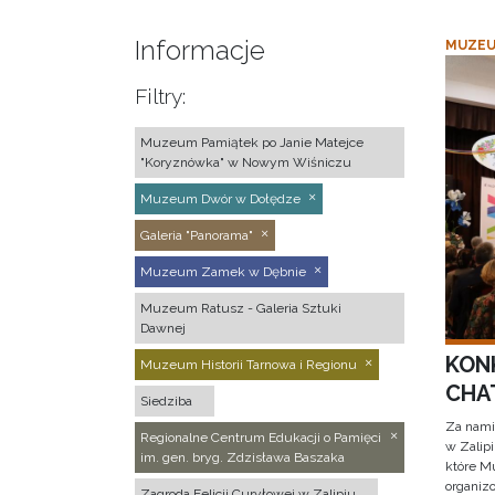
Informacje
MUZEU
Filtry:
Muzeum Pamiątek po Janie Matejce
"Koryznówka" w Nowym Wiśniczu
Muzeum Dwór w Dołędze
Galeria "Panorama"
Muzeum Zamek w Dębnie
Muzeum Ratusz - Galeria Sztuki
Dawnej
KON
Muzeum Historii Tarnowa i Regionu
CHAT
Siedziba
Za nami
Regionalne Centrum Edukacji o Pamięci
w Zalip
im. gen. bryg. Zdzisława Baszaka
które M
organizo
Zagroda Felicji Curyłowej w Zalipiu