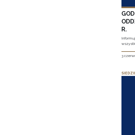
GOD
ODD
R.
Informu
wszystk
3 czerw
SIEDZI