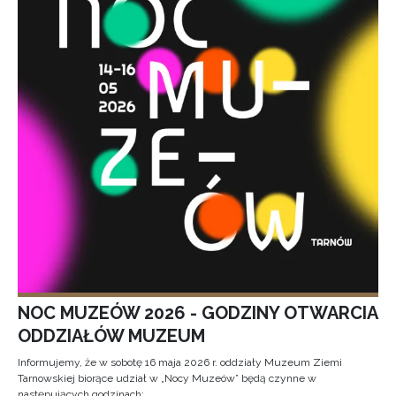
NOC MUZEÓW 2026 - GODZINY OTWARCIA
ODDZIAŁÓW MUZEUM
Informujemy, że w sobotę 16 maja 2026 r. oddziały Muzeum Ziemi
Tarnowskiej biorące udział w „Nocy Muzeów” będą czynne w
następujących godzinach: