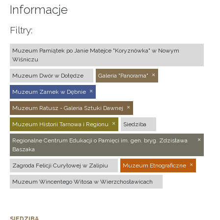
Informacje
Filtry:
Muzeum Pamiątek po Janie Matejce "Koryznówka" w Nowym
Wiśniczu
Muzeum Dwór w Dołędze
Galeria "Panorama"
Muzeum Zamek w Dębnie
Muzeum Ratusz - Galeria Sztuki Dawnej
Muzeum Historii Tarnowa i Regionu
Siedziba
Regionalne Centrum Edukacji o Pamięci im. gen. bryg. Zdzisława
Baszaka
Zagroda Felicji Curyłowej w Zalipiu
Muzeum Etnograficzne
Muzeum Wincentego Witosa w Wierzchosławicach
SIEDZIBA