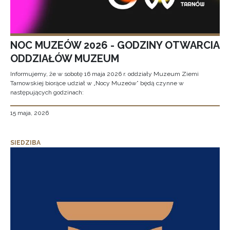
NOC MUZEÓW 2026 - GODZINY OTWARCIA
ODDZIAŁÓW MUZEUM
Informujemy, że w sobotę 16 maja 2026 r. oddziały Muzeum Ziemi
Tarnowskiej biorące udział w „Nocy Muzeów” będą czynne w
następujących godzinach:
15 maja, 2026
SIEDZIBA